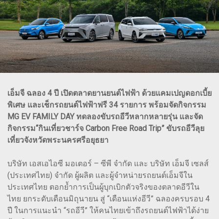
เอ็มจี ฉลอง 4 ปี เปิดตลาดยานยนต์ไฟฟ้า ด้วยแคมเปญดอกเบี้ย
พิเศษ และเช็กรถยนต์ไฟฟ้าฟรี 34 รายการ พร้อมจัดกิจกรรม
MG EV FAMILY DAY ทดลองขับรถอีวีหลากหลายรุ่น และจัด
กิจกรรม“กินเที่ยวชาร์จ Carbon Free Road Trip” ขับรถอีวีลุย
เที่ยวจังหวัดพระนครศรีอยุธยา
บริษัท เอสเอไอซี มอเตอร์ – ซีพี จำกัด และ บริษัท เอ็มจี เซลส์
(ประเทศไทย) จำกัด ผู้ผลิต และผู้จำหน่ายรถยนต์เอ็มจีใน
ประเทศไทย ตอกย้ำการเป็นผู้บุกเบิกตัวจริงของตลาดอีวีใน
ไทย ยกระดับเดือนมิถุนายน สู่ “เดือนแห่งอีวี” ฉลองครบรอบ 4
ปี ในการแนะนำ “รถอีวี” ให้คนไทยเข้าถึงรถยนต์ไฟฟ้าได้ง่าย