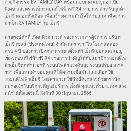
ด้วยกิจกรรม EV FAMILY DAY พร้อมมอบแคมเปญดอกเบี้ย
พิเศษ และตรวจเช็กรถยนต์ไฟฟ้าฟรี 34 รายการ สำหรับลูกค้า
เอ็มจี ตลอดทั้งเดือน เพื่อสร้างความมั่นใจให้กับลูกค้าที่จะก้าว
มาเป็น EV FAMILY กับ เอ็มจี
นายพงษ์ศักดิ์ เลิศฤดีวัฒนวงศ์ รองกรรมการผู้จัดการ บริษัท
เอ็มจี เซลส์ (ประเทศไทย) จำกัด กล่าวว่า “ในโอกาสฉลอง
ครบ 4 ปี ของการเปิดตลาดรถยนต์ไฟฟ้า เอ็มจี ออกแคมเปญ
เช็กรถยนต์ไฟฟ้าฟรี 34 รายการสำคัญให้กับสมาชิกรถยนต์ไฟ
ฟ้าเอ็มจีทุกท่าน อาทิ ระบบไฟฟ้าแรงดันสูง ระบบปรับอากาศ
ฯลฯ เพื่อแทนคำขอบคุณที่ให้ความเชื่อมั่น และเลือกใช้
รถยนต์ไฟฟ้าเอ็มจี โดยสามารถใช้สิทธิ์ดังกล่าวด้วยการนัด
หมายเข้ารับบริการที่ศูนย์บริการ เอ็มจี ทุกแห่งทั่วประเทศ ล่วง
หน้าได้ตั้งแต่วันนี้ ถึงวันที่ 30 มิถุนายน 2566