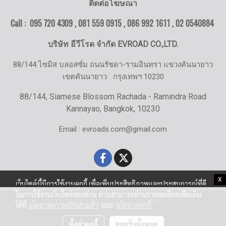
ติดต่อโฆษณา
Call : 095 720 4309 , 081 559 0915 , 086 992 1611 ,
02 0540884
บริษัท อีวีโรด จำกัด EVROAD CO.,LTD.
88/144 ไซมิส บลอสซั่ม ถนนรัชดา-รามอินทรา แขวงคันนายาว
เขตคันนายาว
กรุงเทพฯ 10230
88/144, Siamese Blossom Rachada - Ramindra Road
Kannayao, Bangkok, 10230
Email : evroads.com@gmail.com
X
เว็บไซต์นี้มีการใช้งานคุกกี้ เพื่อเพิ่มประสิทธิภาพและประสบการณ์ที่ดี
ในการใช้งานเว็บไซต์ของท่าน ท่านสามารถอ่านรายละเอียดเพิ่มเติม
© Copyright EV-Roads.com All Right Reserved
ได้ที่
นโยบายความเป็นส่วนตัว
และ
นโยบายคุกกี้
ตั้งค่าคุกกี้
ยอมรับทั้งหมด