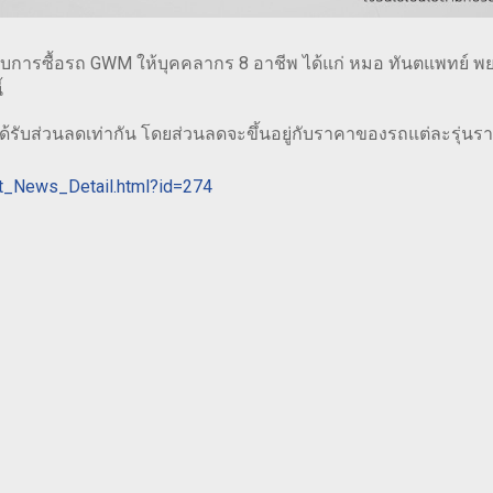
ับการซื้อรถ GWM ให้บุคคลากร 8 อาชีพ ได้แก่ หมอ ทันตแพทย์ 
้
้รับส่วนลดเท่ากัน โดยส่วนลดจะขึ้นอยู่กับราคาของรถแต่ละรุ่นร
st_News_Detail.html?id=274