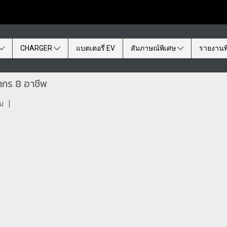
CHARGER
แบตเตอรี่ EV
สัมภาษณ์พิเศษ
รายงานพ
กร 8 อาชีพ
ชม
|