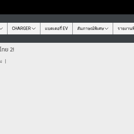
CHARGER
แบตเตอรี่ EV
สัมภาษณ์พิเศษ
รายงานพ
ไทย 2!
ชม
|