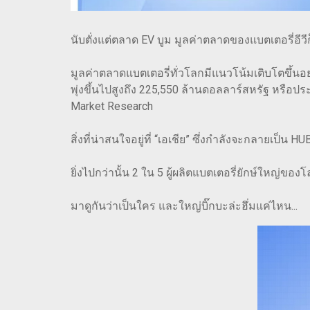
นับตั่งแต่ตลาด EV บูม มูลค่าตลาดของแบตเตอรี่อี
มูลค่าตลาดแบตเตอรี่ทั่วโลกมีแนวโน้มเติบโตขึ้น
พุ่งขึ้นไปสูงถึง 225,550 ล้านดอลลาร์สหรัฐ หรื
Market Research
สิ่งที่น่าสนใจอยู่ที่ “เอเชีย” ซึ่งกำลังจะกลายเป็
ยิ่งไปกว่านั้น 2 ใน 5 ผู้ผลิตแบตเตอรี่ยักษ์ใหญ่ขอ
มาดูกันว่าเป็นใคร และใหญ่บิ๊กบะล่ะฮึ่มแค่ไหน...