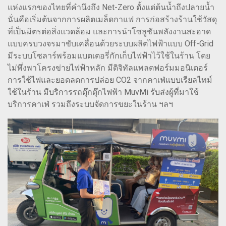
แห่งแรกของไทยที่คำนึงถึง Net-Zero ตั้งแต่ต้นน้ำถึงปลายน้ำ
นั่นคือเริ่มต้นจากการผลิตเมล็ดกาแฟ การก่อสร้างร้านใช้วัสดุ
ที่เป็นมิตรต่อสิ่งแวดล้อม และการนำโซลูชันพลังงานสะอาด
แบบครบวงจรมาขับเคลื่อนด้วยระบบผลิตไฟฟ้าแบบ Off-Grid
มีระบบโซลาร์พร้อมแบตเตอรี่กักเก็บไฟฟ้าไว้ใช้ในร้าน โดย
ไม่พึ่งพาโครงข่ายไฟฟ้าหลัก มีดิจิทัลแพลตฟอร์มมอนิเตอร์
การใช้ไฟและยอดลดการปล่อย CO2 จากคาเฟ่แบบเรียลไทม์
ใช้ในร้าน มีบริการรถตุ๊กตุ๊กไฟฟ้า MuvMi รับส่งผู้ที่มาใช้
บริการคาเฟ่ รวมถึงระบบจัดการขยะในร้าน ฯลฯ