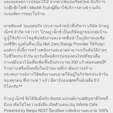
และยอดลดการปล่อย CO2 จากคาเฟ่แบบเรียลไทม์ มีบริการ
รถตุ๊กตุ๊กไฟฟ้า MuvMi รับส่งผู้ที่มาใช้บริการคาเฟ่ รวมถึง
ระบบจัดการขยะในร้าน
นายสินนท์ ว่องกุศลกิจ ประธานเจ้าหน้าที่บริหาร บริษัท บ้านปู
เน็กซ์ จำกัด กล่าวว่า “บ้านปู เน็กซ์ เป็นบริษัทลูกของกลุ่มบ้าน
ปู ผู้ให้บริการโซลูชันพลังงานสะอาดชั้นนำในภูมิภาคเอเชีย
แปซิฟิก มุ่งมั่นที่จะเป็น Net-Zero Energy Provider ให้กับทุก
องค์กร ทั้งนี้การสร้างพลังงานสะอาดสามารถเริ่มต้นได้ง่ายๆ
ในชีวิตประจำวัน ทุกวันนี้พฤติกรรมของคนไทยที่ชอบดื่ม
กาแฟมีแนวโน้มดื่มเพิ่มขึ้นถึงประมาณ 300 แก้วต่อคนต่อปี*
ร้านกาแฟจึงเป็นหนึ่งในเป้าหมายที่เราต้องการสร้าง
ประสบการณ์การใช้พลังงานสะอาดให้อยู่ในกิจวัตรประจำวัน
ของทุกคน ซึ่งกาแฟ 1 แก้ว มีคาร์บอนฟุตพริ้นท์เฉลี่ย 0.3
กิโลกรัม**
บ้านปู เน็กซ์ จึงได้จับมือกับ Roots แบรนด์กาแฟสัญชาติไทยที่
มีแนวคิดใส่ใจความยั่งยืน เปิดตัวแคมเปญ Infinite Cafe
Powered by Banpu NEXT ป๊อปอัพคาเฟ่พลังงานสะอาด 100%