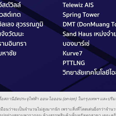
ื่อสถานีอัดประจุไฟฟ้า ออน-ไอออน (on-ion) ในกรุงเทพฯ และปร
ดูเหมือนว่าจะเป็นจำนวนไม่สูงมากนัก เพราะสิ่งที่โดดเด่นยิ่งกว่าจำ
ับท็อปอย่างสยามพารากอน ห้างสรรพสินค้าเซ็นทรัลทุกสาขา เดอะคร