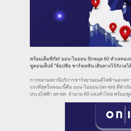
พร้อมเต็มพิกัด! ออน-ไอออน ปักหมุด 60 ทำเลทอง
ชูคอนเส็ปท์ “ช้อปชิล ชาร์จเพลิน เดินทางไร้กังวลได้
การขยายสถานีบริการชาร์จยานยนต์ไฟฟ้านอกสถานีบริ
แรงที่สุดในขณะนี้คือ ออน-ไอออน (on-ion) ที่ดำเนิ
ประจุไฟฟ้า on-ion จำนวน 60 แห่งทั่วไทย พร้อมชูคอ