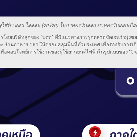
ะจุไฟฟ้า ออน-ไอออน (on-ion) ในภาคตะวันออก ภาคตะวันออกเฉี
การโดยบริษัทลูกของ “ปตท” ที่มีแนวทางการรุกตลาดชัดเจนว่ามุ่งข
และ ร้านอาหาร ฯลฯ ให้ครอบคลุมพื้นที่ทั่วประเทศ เพื่อรองรับ
อาศัยเพื่อตอบโจทย์การใช้งานของผู้ใช้ยานยนต์ไฟฟ้าในรูปแบบของ “Gr