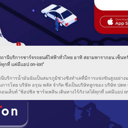
สถานีบริการชาร์จรถยนต์ไฟฟ้าทั่วไทย อาทิ สยามพารากอน เซ็นท
ทุกที่ แค่มีแอป on-ion”
การน้ำมันนับเป็นสมรภูมิช่วงชิงทำเลที่มีการแข่งขันสูงอย่างมากใ
นการโดย บริษัท อรุณ พลัส จำกัด ซึ่งเป็นบริษัทลูกของ บริษัท ปตท
นเส็บท์ “ช้อปชิล ชาร์จเพลิน เดินทางไร้กังวลได้ทุกที่ แค่มีแอป on