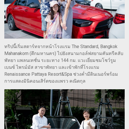
ทริปนี้เริ่มสตาร์ทจากหน้าโรงแรม The Standard, Bangkok
Mahanakorn (ตึกมหานคร) ไปยังสนามกอล์ฟสยามคันทรีคลับ
พัทยา แพลนเทชั่น ระยะทาง 144 กม. แวะเยี่ยมชมโชว์รูม
เบนซ์ ไพรม์มัส สาขาพัทยา และเข้าพักที่โรงแรม
Renaissance Pattaya Resort&Spa ช่วงค่ำมีดินเนอร์พร้อม
การแสดงมินิคอนเสิร์ตของแพรว คณิตกุล