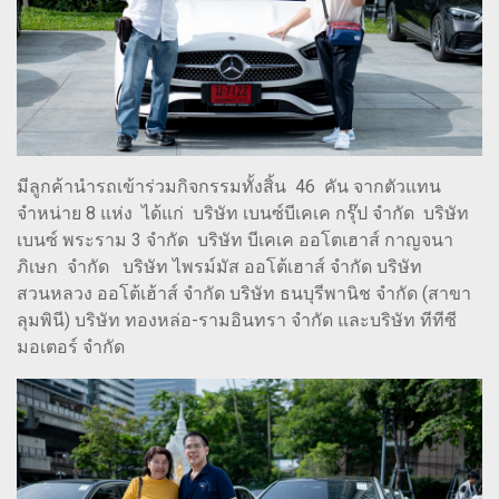
มีลูกค้านำรถเข้าร่วมกิจกรรมทั้งสิ้น 46 คัน จากตัวแทน
จำหน่าย 8 แห่ง ได้แก่ บริษัท เบนซ์บีเคเค กรุ๊ป จำกัด บริษัท
เบนซ์ พระราม 3 จำกัด บริษัท บีเคเค ออโตเฮาส์ กาญจนา
ภิเษก จำกัด บริษัท ไพรม์มัส ออโต้เฮาส์ จำกัด บริษัท
สวนหลวง ออโต้เฮ้าส์ จำกัด บริษัท ธนบุรีพานิช จำกัด (สาขา
ลุมพินี) บริษัท ทองหล่อ-รามอินทรา จำกัด และบริษัท ทีทีซี
มอเตอร์ จำกัด