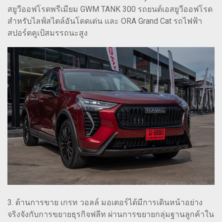
สยูวีออฟโรดพรีเมียม GWM TANK 300 รถยนต์เอสยูวีออฟโรด
สำหรับไลฟ์สไตล์อันโดดเด่น และ ORA Grand Cat รถไฟฟ้า
สปอร์ตคูเป้สมรรถนะสูง
3. ด้านการขาย เกรท วอลล์ มอเตอร์ได้มีการเดินหน้าอย่าง
จริงจังกับการขยายธุรกิจฟลีท ผ่านการขยายกลุ่มฐานลูกค้าใน