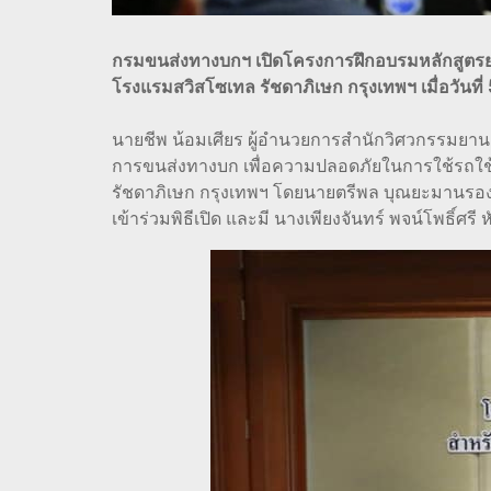
กรมขนส่งทางบกฯ เปิดโครงการฝึกอบรมหลักสูตรยกร
โรงแรมสวิสโซเทล รัชดาภิเษก กรุงเทพฯ เมื่อวันที่
นายชีพ น้อมเศียร ผู้อำนวยการสำนักวิศวกรรมย
การขนส่งทางบก เพื่อความปลอดภัยในการใช้รถใช้ถน
รัชดาภิเษก กรุงเทพฯ โดยนายตรีพล บุณยะมานรอง
เข้าร่วมพิธีเปิด และมี นางเพียงจันทร์ พจน์โพธิ์ศร