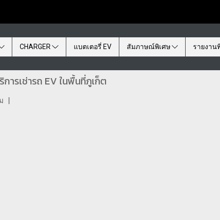
CHARGER
แบตเตอรี่ EV
สัมภาษณ์พิเศษ
รายงานพ
ิการเช่ารถ EV ในพื้นที่ภูเก็ต
ชม
|