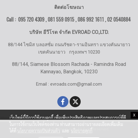
ติดต่อโฆษณา
Call : 095 720 4309 , 081 559 0915 , 086 992 1611 ,
02 0540884
บริษัท อีวีโรด จำกัด EVROAD CO.,LTD.
88/144 ไซมิส บลอสซั่ม ถนนรัชดา-รามอินทรา แขวงคันนายาว
เขตคันนายาว
กรุงเทพฯ 10230
88/144, Siamese Blossom Rachada - Ramindra Road
Kannayao, Bangkok, 10230
Email : evroads.com@gmail.com
X
เว็บไซต์นี้มีการใช้งานคุกกี้ เพื่อเพิ่มประสิทธิภาพและประสบการณ์ที่ดี
ในการใช้งานเว็บไซต์ของท่าน ท่านสามารถอ่านรายละเอียดเพิ่มเติม
© Copyright EV-Roads.com All Right Reserved
ได้ที่
นโยบายความเป็นส่วนตัว
และ
นโยบายคุกกี้