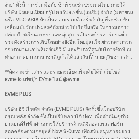
ง่าย” ทั้งนี้ การร่วมมือกับ ซิกท์ รถเช่า ประเทศไทย ภายใต้
บริษัท มิลเลนเนียม กรุ๊ป คอร์ปอเรชั่น (เอเชีย) จำกัด (มหาชน)
หรือ MGC-ASIA นับเป็นความร่วมมือครั้งสำคัญที่จะช่วยขับ
เคลื่อนขับวัตถุประสงค์ดังกล่าวให้เกิดขึ้นจริง ในการลดการ
ปล่อยก๊าซเรือนกระจก และมุ่งสู่การเป็นองค์กรคาร์บอนต่ำ
รวมทั้งสร้างการเติบโตอย่างยั่งยืน โดยผู้สนใจเช่ารถสามารถ
จองรถผ่านแอปพลิเคชันอีวี มี และรับรถที่ศูนย์บริการซิกท์ ณ
ท่าอากาศยานนานาชาติภูเก็ตได้แล้ววันนี้” นายสุวิชชา กล่าว
**ติดตามข่าวสาร และรายละเอียดเพิ่มเติมได้ที่ เว็บไซต์
evme.io เฟซบุ๊ก EVme ไลน์ @evme
EVME PLUS
บริษัท อีวี มี พลัส จำกัด (EVME PLUS) จัดตั้งขึ้นโดยบริษัท
อรุณ พลัส จำกัด ซึ่งเป็นบริษัทภายใต้ ปตท. เพื่อดำเนินธุรกิจ
ยานยนต์ไฟฟ้าผ่านการให้บริการด้านดิจิตอลแพลตฟอร์ม
สอดคล้องตามกลยุทธ์ New S-Curve เพื่อสนับสนุนการขยาย
แผนการลงทุนในธุรกิจ EV ของ ปตท. โดยมุ่งเน้นการส่งเสริม