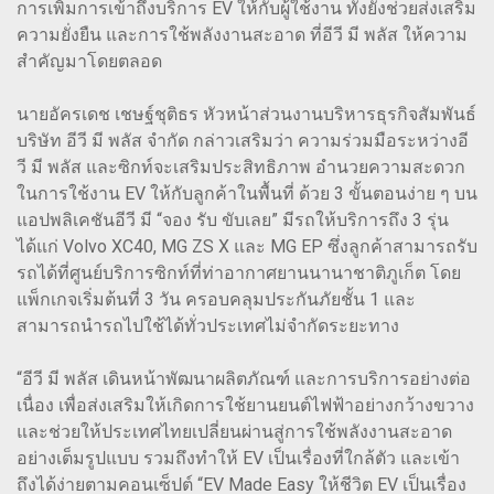
การเพิ่มการเข้าถึงบริการ EV ให้กับผู้ใช้งาน ทั้งยังช่วยส่งเสริม
ความยั่งยืน และการใช้พลังงานสะอาด ที่อีวี มี พลัส ให้ความ
สำคัญมาโดยตลอด
นายอัครเดช เชษฐ์ชุติธร หัวหน้าส่วนงานบริหารธุรกิจสัมพันธ์
บริษัท อีวี มี พลัส จำกัด กล่าวเสริมว่า ความร่วมมือระหว่างอี
วี มี พลัส และซิกท์จะเสริมประสิทธิภาพ อำนวยความสะดวก
ในการใช้งาน EV ให้กับลูกค้าในพื้นที่ ด้วย 3 ขั้นตอนง่าย ๆ บน
แอปพลิเคชันอีวี มี “จอง รับ ขับเลย” มีรถให้บริการถึง 3 รุ่น
ได้แก่ Volvo XC40, MG ZS X และ MG EP ซึ่งลูกค้าสามารถรับ
รถได้ที่ศูนย์บริการซิกท์ที่ท่าอากาศยานนานาชาติภูเก็ต โดย
แพ็กเกจเริ่มต้นที่ 3 วัน ครอบคลุมประกันภัยชั้น 1 และ
สามารถนำรถไปใช้ได้ทั่วประเทศไม่จำกัดระยะทาง
“อีวี มี พลัส เดินหน้าพัฒนาผลิตภัณฑ์ และการบริการอย่างต่อ
เนื่อง เพื่อส่งเสริมให้เกิดการใช้ยานยนต์ไฟฟ้าอย่างกว้างขวาง
และช่วยให้ประเทศไทยเปลี่ยนผ่านสู่การใช้พลังงานสะอาด
อย่างเต็มรูปแบบ รวมถึงทำให้ EV เป็นเรื่องที่ใกล้ตัว และเข้า
ถึงได้ง่ายตามคอนเซ็ปต์ “EV Made Easy ให้ชีวิต EV เป็นเรื่อง