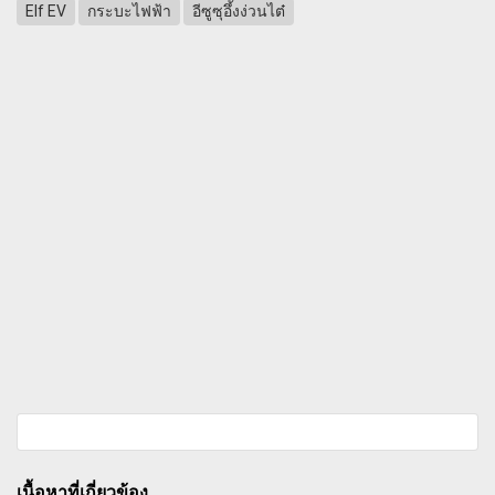
Elf EV
กระบะไฟฟ้า
อีซูซุอึ้งง่วนไต๋
เนื้อหาที่เกี่ยวข้อง