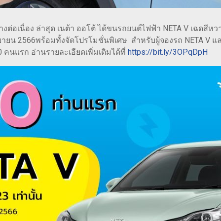
่อเนื่อง ล่าสุด เนต้า ออโต้ ได้ขนรถยนต์ไฟฟ้า NETA V เฉดสีหว
นยายน 2566พร้อมทั้งจัดโปรโมชั่นพิเศษ สำหรับผู้จองรถ NETA V แ
คนแรก อ่านรายละเอียดเพิ่มเติมได้ที่
https://bit.ly/3OPqDpH