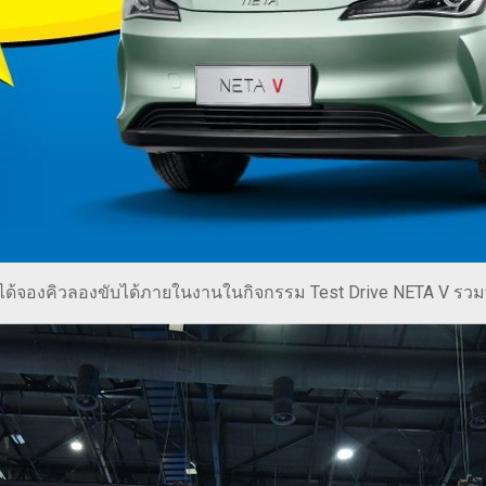
นใจได้จองคิวลองขับได้ภายในงานในกิจกรรม Test Drive NETA V รวม