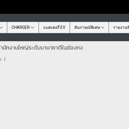
CHARGER
แบตเตอรี่ EV
สัมภาษณ์พิเศษ
รายงานพ
งสำนักงานใหญ่ระดับนานาชาติในฮ่องกง
ม
|