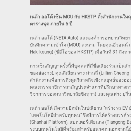
เนต้า ออโต้ เซ็น MOU กับ HKSTP ตั้งสำนักงานให
ตารางฟุต ภายใน 5 ปี
เนต้า ออโต้ (NETA Auto) และองค์การอุทยานวิทยา
บันทึกความเข้าใจ (MOU) ลงนาม โดยคุณอีวอนน์ เฉิ
Hak-keung) (ซีอีโอของ HKSTP) เมื่อวันที่ 31 สิง
การเซ็นสัญญาครั้งนี้มีบุคคลที่มีชื่อเสียงร่วม
ของฮ่องกง), คุณลิเลียน จาง ม่านลี่ (Lillian Che
สำนักงานเพื่อการดึงดูดวิสาหกิจเชิงกลยุทธ์ของฮ่อ
คณะกรรมาธิการสามัญประจำสภาที่ปรึกษาทางการ
วิชาการของมหาวิทยาลัยชิงหฺวา) และคุณฟาง ยฺวิ่นโ
เนต้า ออโต้ มีความยึดมั่นในปณิธาน “สร้างรถ EV อ
“เทคโนโลยีสำหรับทุกคน” จึงมีการได้สร้างสรรค์ร
(Shanhai Platform), แบตเตอรี่เทียนกง (Tiangong
ระบบเทคโนโลยีที่พร้อมสำหรับอนาคต นอกจากนี้ยั