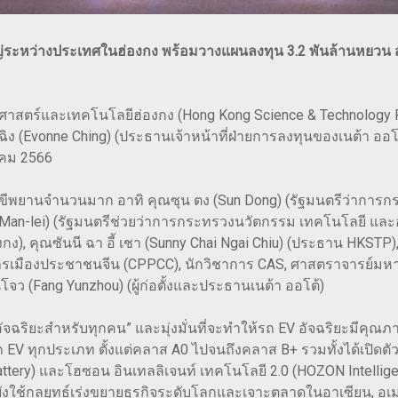
ญ่ระหว่างประเทศในฮ่องกง พร้อมวางแผนลงทุน 3.2 พันล้านหยวน สร้
ศาสตร์และเทคโนโลยีฮ่องกง (Hong Kong Science & Technology P
ง (Evonne Ching) (ประธานเจ้าหน้าที่ฝ่ายการลงทุนของเนต้า ออโต้
หาคม 2566
เป็นสักขีพยานจำนวนมาก อาทิ คุณซุน ตง (Sun Dong) (รัฐมนตรีว่
ong Man-lei) (รัฐมนตรีช่วยว่าการกระทรวงนวัตกรรม เทคโนโลยี และอ
งกง), คุณซันนี ฉา อี้ เชา (Sunny Chai Ngai Chiu) (ประธาน HKST
เมืองประชาชนจีน (CPPCC), นักวิชาการ CAS, ศาสตราจารย์ม
จว (Fang Yunzhou) (ผู้ก่อตั้งและประธานเนต้า ออโต้)
ัจฉริยะสำหรับทุกคน” และมุ่งมั่นที่จะทำให้รถ EV อัจฉริยะมีคุณภ
ถ EV ทุกประเภท ตั้งแต่คลาส A0 ไปจนถึงคลาส B+ รวมทั้งได้เปิดต
 Battery) และโฮซอน อินเทลลิเจนท์ เทคโนโลยี 2.0 (HOZON Intelli
งใช้กลยุทธ์เร่งขยายธุรกิจระดับโลกและเจาะตลาดในอาเซียน, อเมร