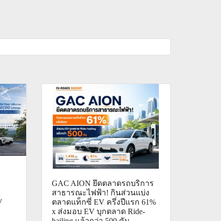
GAC AION ยึดตลาดรถบริการ
สาธารณะไฟฟ้า! กินส่วนแบ่ง
V
ตลาดแท็กซี่ EV ครึ่งปีแรก 61%
x ส่งมอบ EV บุกตลาด Ride-
hailing แล้วกว่า 500 คัน