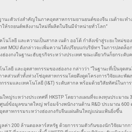
“ในฐานะตัวเร่งสำคัญในภาคอุตสาหกรรมยานยนต์ของจีน เนต้าจะทำง
ำให้รถยนต์พลังงานใหม่ที่ผลิตในจีนมีจำหน่ายทั่วโลก”
คโนโลยี และความเป็นสากล เนต้า ออโต้ กำลังเข้าสู่ระยะใหม่ข
เทศ MOU ดังกล่าวจะเพิ่มความได้เปรียบแก่บริษัทฯ ในการปลดล็อก
่องกงในฐานะฮับธุรกิจระหว่างประเทศ ขณะเดียวกันก็ยกระดับคว
คโนโลยี และอุตสาหกรรมของฮ่องกง กล่าวว่า “ในฐานะที่เป็นจ
กภาคส่วนทั่วทั้งห่วงโซ่อุตสาหกรรมโดยดึงดูดโครงการวิจัยและพัฒ
นย์นวัตกรรมและเทคโนโลยี (I&T) ระดับสากล พร้อมด้วยวิสัยทัศน
กงานใหญ่ระหว่างประเทศที่ HKSTP โดยวางแผนที่จะลงทุนประมาณ 3.
ะศูนย์ข้อมูลขนาดใหญ่ พร้อมจ้างพนักงานด้าน R&D ประมาณ 600 คน 
่อุตสาหกรรมระหว่างฮ่องกงกับจีนแผ่นดินใหญ่แน่นแฟ้นยิ่งขึ้น
ลค่า 200 ล้านดอลลาร์สหรัฐ ด้วยการรวมตัวกันของนักวิจัยมากกว่