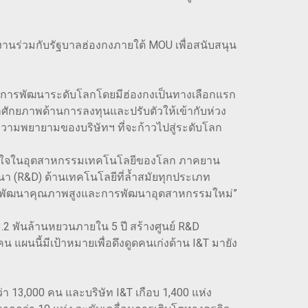
านร่วมกับรัฐบาลฮ่องกงภายใต้ MOU เพื่อสนับสนุน
องการพัฒนาระดับโลกโดยมีฮ่องกงเป็นทางเลือกแรก
ศักยภาพด้านการลงทุนและปรับตัวให้เข้ากับห่วง
ามพยายามของบริษัทฯ ที่จะก้าวไปสู่ระดับโลก
ุดสนใจในอุตสาหกรรมเทคโนโลยีของโลก ภาคยาน
นา (R&D) ด้านเทคโนโลยีที่ล้ำสมัยทุกประเภท
์ในการพัฒนาคุณภาพสูงและการพัฒนาอุตสาหกรรมใหม่”
2 พันล้านหยวนภายใน 5 ปี สร้างศูนย์ R&D
แผนนี้มีเป้าหมายเพื่อดึงดูดคนเก่งด้าน I&T มายัง
า 13,000 คน และบริษัท I&T เกือบ 1,400 แห่ง