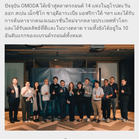
ปัจจุบัน OMODA ได้เข้าสู่ตลาดรถยนต์ 14 แห่งในยุโรปตะวัน
ออก สเปน เม็กซิโก ซาอุดีอาระเบีย แอฟริกาใต้ ฯลฯ และได้รับ
การค้นหาจากคนเจเนอเรชั่นใหม่จากหลายประเทศทั่วโลก
และได้รับผลลัพธ์ที่ดีและในบางตลาด รวมทั้งยังได้อยู่ใน 10
อันดับแรกของแบรนด์รถยนต์ทั้งหมด