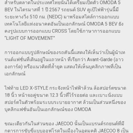
สำหรับตลาดในประเทศไทยนั้นได้เตรียมเปิดตัว OMODA 5
BEV ในไตรมาสที่ 1 ปี 2567 รถยนต์ SUV คูเป้ไฟฟ้ารุ่นนี้มี
ระยะทางวิ่ง 510 กม. (NEDC) มาพร้อมสไตล์การออกแบบ
เทคโนโลยีแห่งอนาคตอันเป็นเอกลักษณ์ OMODA 5 BEV ยัง
คงรูปแบบการออกแบบ CROSS โดยใช้ภาษาการออกแบบ
“LIGHT OF MOVEMENT”
การออกแบบรูปลักษณ์ของรถคันนี้แสดงให้เห็นว่าเป็นผู้นำเท
รนด์แฟชั่นที่เดินอยู่ในแถวหน้า ที่เรียกว่า Avant-Garde (อาว
องการ์ด) หรือแนวคิดที่ล้ำยุค แสดงให้เห็นบุคลิกภาพที่เป็น
เอกลักษณ์
ไฟท้าย LED X-STYLE กระจังหน้าไฟฟ้าล้วน ล้อสปอร์ตขนาด
18 นิ้ว หน้าจอคู่ขนาด 12.3 นิ้วที่ไร้รอยต่อ และเบาะนั่งแบบ
สปอร์ตในตัวพร้อมระบบระบายอากาศ ล้วนเป็นส่วนหนึ่งของ
บุคลิกแฟชั่นอันเป็นเอกลักษณ์ของ OMODA
ขณะเดียวกันในส่วนของ JAECOO นั้นเป็นแบรนด์รถยนต์ที่มี
กดารการขับขี่แบบออฟโรดในเมืองในอุดมคติ JAECOO 8 เป็น