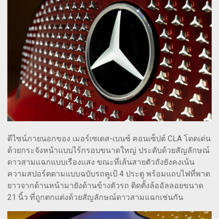
ดีไซน์ภายนอกของ เมอร์เซเดส-เบนซ์ คอนเซ็ปต์ CLA โดดเด่น
ด้วยกระจังหน้าแบบไร้กรอบขนาดใหญ่ ประดับด้วยสัญลักษณ์
ดาวสามแฉกแบบเรืองแสง ขณะที่เส้นสายตัวถังยังคงเน้น
ความสปอร์ตตามแบบฉบับรถคูเป้ 4 ประตู พร้อมแถบไฟที่พาด
ยาวจากด้านหน้ามายังด้านข้างตัวรถ ติดตั้งล้ออัลลอยขนาด
21 นิ้ว ที่ถูกตกแต่งด้วยสัญลักษณ์ดาวสามแฉกเช่นกัน