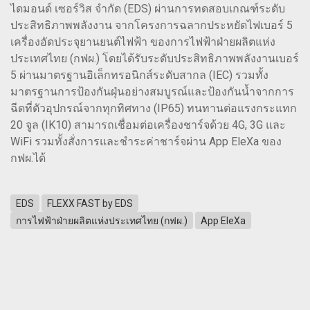
ไดมอนด์ เซอร์วิส จำกัด (EDS) ผ่านการทดสอบเกณฑ์ระดับ
ประสิทธิภาพพลังงาน จากโครงการฉลากประหยัดไฟเบอร์ 5
เครื่องอัดประจุยานยนต์ไฟฟ้า ของการไฟฟ้าฝ่ายผลิตแห่ง
ประเทศไทย (กฟผ.) โดยได้รับระดับประสิทธิภาพพลังงานเบอร์
5 ผ่านมาตรฐานอิเล็กทรอนิกส์ระดับสากล (IEC) รวมทั้ง
มาตรฐานการป้องกันฝุ่นอย่างสมบูรณ์และป้องกันน้ำจากการ
ฉีดที่ตัวอุปกรณ์จากทุกทิศทาง (IP65) ทนทานต่อแรงกระแทก
20 จูล (IK10) สามารถเชื่อมต่อเครื่องชาร์จด้วย 4G, 3G และ
WiFi รวมทั้งสั่งการและชำระค่าชาร์จผ่าน App EleXa ของ
กฟผ.ได้
EDS
FLEXX FAST by EDS
การไฟฟ้าฝ่ายผลิตแห่งประเทศไทย (กฟผ.)
App EleXa