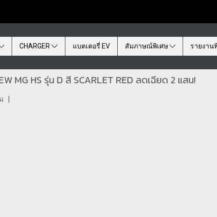
CHARGER
แบตเตอรี่ EV
สัมภาษณ์พิเศษ
รายงานพ
W MG HS รุ่น D สี SCARLET RED ลดเฉียด 2 แสน!
ชม
|