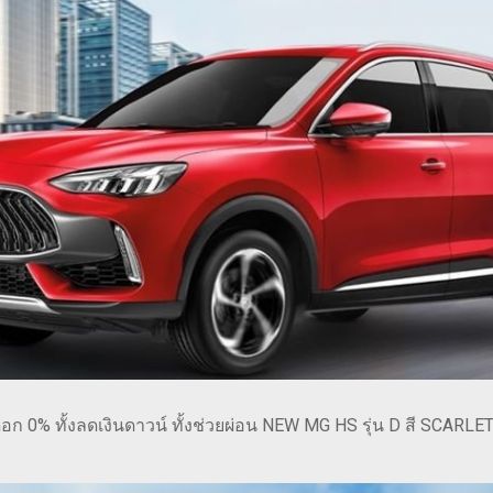
 0% ทั้งลดเงินดาวน์ ทั้งช่วยผ่อน NEW MG HS รุ่น D สี SCARL