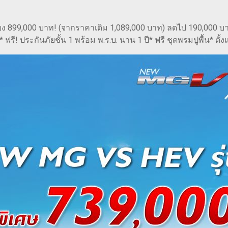
ยง 899,000 บาท! (จากราคาเดิม 1,089,000 บาท) ลดไป 190,000 
รี! ประกันภัยชั้น 1 พร้อม พ.ร.บ. นาน 1 ปี* ฟรี ชุดพรมปูพื้น* ตั