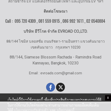
สถานีชาร์จ EV แบตเตอรรี่รถยนต์ไฟฟ้า และอุปกรณ์ EV ฯลฯ
ติดต่อโฆษณา
Call : 095 720 4309 , 081 559 0915 , 086 992 1611 ,
02 0540884
บริษัท อีวีโรด จำกัด EVROAD CO.,LTD.
88/144 ไซมิส บลอสซั่ม ถนนรัชดา-รามอินทรา แขวงคันนายาว
เขตคันนายาว
กรุงเทพฯ 10230
88/144, Siamese Blossom Rachada - Ramindra Road
Kannayao, Bangkok, 10230
Email : evroads.com@gmail.com
X
เว็บไซต์นี้มีการใช้งานคุกกี้ เพื่อเพิ่มประสิทธิภาพและประสบการณ์ที่ดี
ในการใช้งานเว็บไซต์ของท่าน ท่านสามารถอ่านรายละเอียดเพิ่มเติม
© Copyright EV-Roads.com All Right Reserved
ได้ที่
นโยบายความเป็นส่วนตัว
และ
นโยบายคุกกี้