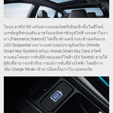
ในรุ่น e:HEV RS เสริมความสปอร์ตพรีเมียมอีกขั้นในดีไซน์
เอกซ์คลูซีฟรอบคัน มาพร้อมหลังคาซันรูฟไฟฟ้าแบบพาโนรา
มา (Panoramic Sunroof) ไฟเลี้ยวด้านหน้าและด้านหลังแบบ
LED Sequential และระบบควบคุมประตูอัจฉริยะ (Honda
Smart Key System) พร้อม Honda Smart Key Card สวิตช์
ควบคุมโหมดการขับขี่ด้วยมอเตอร์ไฟฟ้า (EV Switch) ช่วยให้
ผู้ขับขี่สามารถเข้าถึงอารมณ์การขับขี่ด้วยไฟฟ้า โดยมีการ
เพิ่ม Charge Mode เข้ามาเป็นครั้งแรกใน แอคคอร์ด