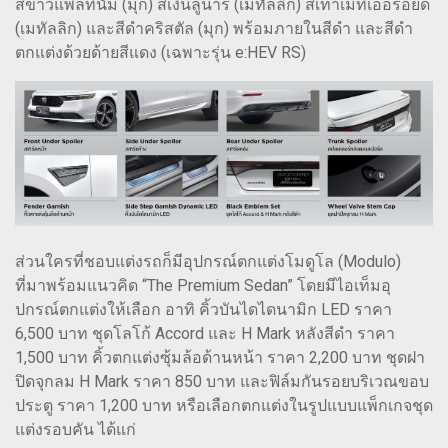
สีขาวแพลทินัม (มุก) สีเงินลูนาร์ (เมทัลลิก) สีเทาเมทิเออรอยด์
(เมทัลลิก) และสีดำคริสตัล (มุก) พร้อมภายในสีดำ และสีดำ
ตกแต่งด้วยด้ายสีแดง (เฉพาะรุ่น e:HEV RS)
ส่วนใครที่ชอบแต่งรถก็มีอุปกรณ์ตกแต่งโมดูโล (Modulo)
ที่มาพร้อมแนวคิด “The Premium Sedan” โดยมีไอเท็มอุ
ปกรณ์ตกแต่งให้เลือก อาทิ คิ้วบันไดไดนามิก LED ราคา
6,500 บาท ชุดโลโก้ Accord และ H Mark หลังสีดำ ราคา
1,500 บาท คิ้วตกแต่งซุ้มล้อด้านหน้า ราคา 2,200 บาท ชุดฝา
ปิดจุกลม H Mark ราคา 850 บาท และฟิล์มกันรอยบริเวณขอบ
ประตู ราคา 1,200 บาท หรือเลือกตกแต่งในรูปแบบแพ็กเกจชุด
แต่งรอบคัน ได้แก่