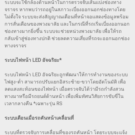
ระบบจะใช้กล้องด้านหน้าในการตรวจจับเส้นแบ่งช่องทาง
จราจร หากพบว่ารถอยู่ในสภาวะเบี่ยงออกนอกช่องทางโดย
ไม่ตั้งใจ ระบบจะส่งสัญญาณเตือนที่หน้าจอแสดงข้อมูลพร้อม
การสั่นเตือนของพวงมาลัย และในกรณีที่รถเริ่มเบี่ยงออกนอก
ช่องทางมากยิ่งขึ้น ระบบจะช่วยหน่วงพวงมาลัย เพื่อให้รถ
กลับเข้าสู่ช่องทางปกติ ช่วยลดความเสี่ยงที่รถจะออกนอกช่อง
ทางจราจร
ระบบไฟหน้า LED อัจฉริยะ*
ระบบไฟหน้า LED อัจฉริยะถูกพัฒนาให้การทำงานของระบบ
ไฟสูง-ตํ่า สามารถปรับแยกอิสระซ้าย-ขวาโดยอัตโนมัติ เพื่อ
ลดแสงสะท้อนของไฟหน้า เมื่อตรวจจับได้ว่ามีรถกำลังสวน
ทางมาหรือมีรถยนต์ด้านหน้า เพื่อเพิ่มทัศนวิสัยการขับขี่ใน
เวลากลางคืน *เฉพาะรุ่น RS
ระบบเตือนเมื่อรถคันหน้าเคลื่อนที่
ระบบที่ตรวจจับการเคลื่อนที่ของรถคันหน้า โดยระบบจะแจ้ง