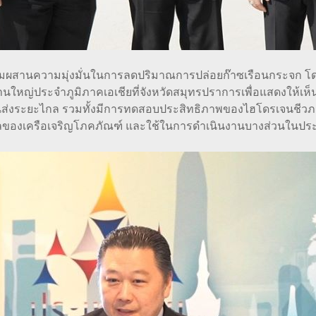
กรรมผสานความมุ่งมั่นในการลดปริมาณการปล่อยก๊าซเรือนกระจก โ
นใหญ่ประจำภูมิภาคเอเชียที่จังหวัดสมุทรปราการเพื่อแสดงให้
นส่งระยะไกล รวมทั้งมีการทดสอบประสิทธิภาพของไฮโดรเจนชีว
ลของเครือเจริญโภคภัณฑ์ และใช้ในการดำเนินงานบางส่วนในปร