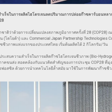
มสำเร็จในการผลิตไฮโดรเจนลดปริมาณการปล่อยก๊าซคาร์บอนหลากมิ
28
่าด้วยการเปลี่ยนแปลงสภาพภูมิอากาศครั้งที่ 28 (COP28) ณ เมื
รชั่น (โตโยต้า) และ Commercial Japan Partnership Technologie
ชีวภาพแห่งแรกของประเทศไทย เริ่มต้นผลิตได้ 2 กิโลกรัม/วัน
 ประสบความสำเร็จในการผลิตก๊าซไฮโดรเจนชีวภาพ (Bio-Hydrogen) 
ขนส่ง สอดคล้องกับแนวคิดสำคัญของการประชุม COP28 ที่มุ่งเ
เพลิงฟอสซิล ด้วยการนำเทคโนโลยีล้ำสมัย มาใช้ในการพัฒนาก๊าซชีว