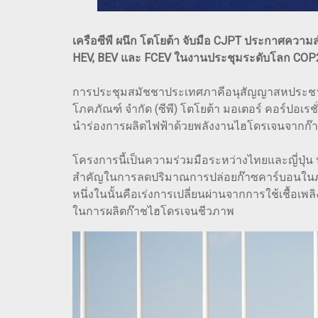
เครือซีพี ผนึก โตโยต้า จับมือ CJPT ประกาศควา
HEV, BEV และ FCEV ในงานประชุมระดับโลก COP
การประชุมสมัชชาประเทศภาคีอนุสัญญาสหประชาชาติว
โภคภัณฑ์ จำกัด (ซีพี) โตโยต้า มอเตอร์ คอร์ปอเ
นำร่องการผลิตไฟฟ้าด้วยพลังงานไฮโดรเจนจากก๊าซ
โครงการนี้เป็นความร่วมมือระหว่างไทยและญี่ปุ่น
สำคัญในการลดปริมาณการปล่อยก๊าซคาร์บอนในภาค
หนึ่งในนั้นคือเร่งการเปลี่ยนผ่านจากการใช้เชื้อ
ในการผลิตก๊าชไฮโดรเจนชีวภาพ