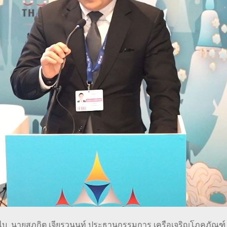
ูไบ นายสุภกิต เจียรวนนท์ ประธานกรรมการ เครือเจริญโภคภัณฑ์ 