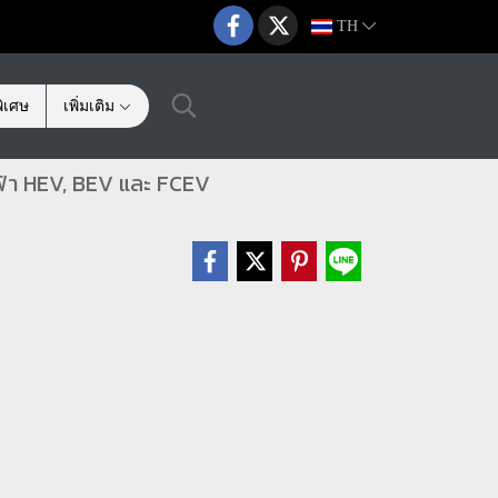
TH
ิเศษ
เพิ่มเติม
ฟ้า HEV, BEV และ FCEV