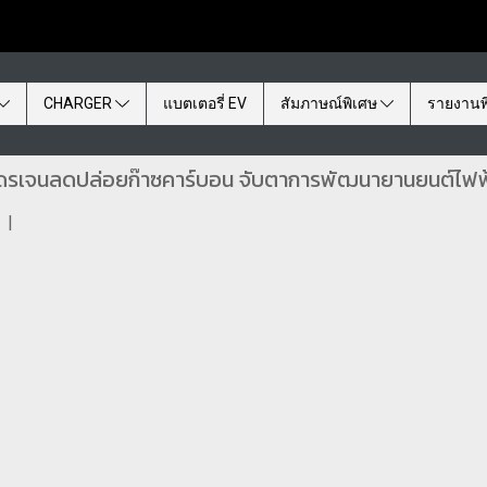
CHARGER
แบตเตอรี่ EV
สัมภาษณ์พิเศษ
รายงานพ
ตไฮโดรเจนลดปล่อยก๊าซคาร์บอน จับตาการพัฒนายานยนต์ไฟ
|