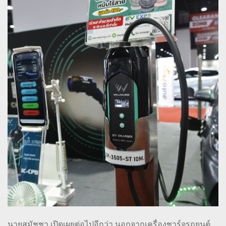
นายสมัชชา เปิดเผยต่อไปอีกว่า นอกจากเครื่องชาร์จรถยนต์