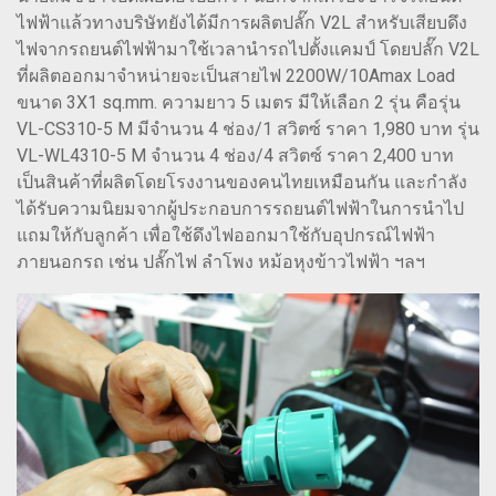
ไฟฟ้าแล้วทางบริษัทยังได้มีการผลิตปลั๊ก V2L สำหรับเสียบดึง
ไฟจากรถยนต์ไฟฟ้ามาใช้เวลานำรถไปตั้งแคมป์ โดยปลั๊ก V2L
ที่ผลิตออกมาจำหน่ายจะเป็นสายไฟ 2200W/10Amax Load
ขนาด 3X1 sq.mm. ความยาว 5 เมตร มีให้เลือก 2 รุ่น คือรุ่น
VL-CS310-5 M มีจำนวน 4 ช่อง/1 สวิตซ์ ราคา 1,980 บาท รุ่น
VL-WL4310-5 M จำนวน 4 ช่อง/4 สวิตซ์ ราคา 2,400 บาท
เป็นสินค้าที่ผลิตโดยโรงงานของคนไทยเหมือนกัน และกำลัง
ได้รับความนิยมจากผู้ประกอบการรถยนต์ไฟฟ้าในการนำไป
แถมให้กับลูกค้า เพื่อใช้ดึงไฟออกมาใช้กับอุปกรณ์ไฟฟ้า
ภายนอกรถ เช่น ปลั๊กไฟ ลำโพง หม้อหุงข้าวไฟฟ้า ฯลฯ