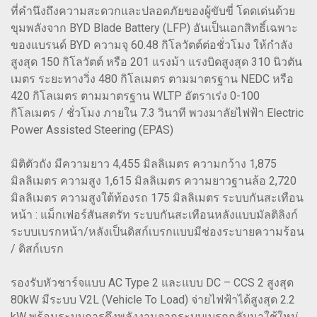
ที่คำนึงถึงความสะดวกและปลอดภัยของผู้ขับขี่ โดดเด่นด้วย
ขุมพลังจาก BYD Blade Battery (LFP) อันเป็นเอกสิทธิ์เฉพาะ
ของแบรนด์ BYD ความจุ 60.48 กิโลวัตต์ต่อชั่วโมง ให้กำลัง
สูงสุด 150 กิโลวัตต์ หรือ 201 แรงม้า แรงบิดสูงสุด 310 นิวตัน
เมตร ระยะทางวิ่ง 480 กิโลเมตร ตามมาตรฐาน NEDC หรือ
420 กิโลเมตร ตามมาตรฐาน WLTP อัตราเร่ง 0-100
กิโลเมตร / ชั่วโมง ภายใน 7.3 วินาที พวงมาลัยไฟฟ้า Electric
Power Assisted Steering (EPAS)
มิติตัวถัง มีความยาว 4,455 มิลลิเมตร ความกว้าง 1,875
มิลลิเมตร ความสูง 1,615 มิลลิเมตร ความยาวฐานล้อ 2,720
มิลลิเมตร ความสูงใต้ท้องรถ 175 มิลลิเมตร ระบบกันสะเทือน
หน้า : แม็กเฟอร์สันสตรัท ระบบกันสะเทือนหลังแบบมัลติลิงก์
ระบบเบรกหน้า/หลังเป็นดิสก์เบรกแบบมีช่องระบายความร้อน
/ ดิสก์เบรก
รองรับหัวชาร์จแบบ AC Type 2 และแบบ DC – CCS 2 สูงสุด
80kW มีระบบ V2L (Vehicle To Load) จ่ายไฟฟ้าได้สูงสุด 2.2
kW พร้อมระบบการดึงพลังงานจากระบบเบรกกลับมาใช้ใหม่