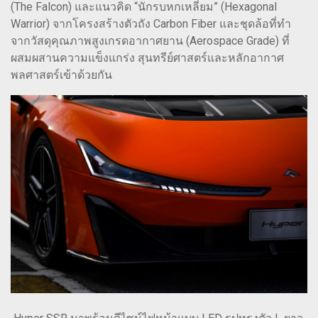
(The Falcon) และแนวคิด “นักรบหกเหลี่ยม” (Hexagonal
Warrior) จากโครงสร้างตัวถัง Carbon Fiber และชุดล้อที่ทำ
จากวัสดุคุณภาพสูงเกรดอากาศยาน (Aerospace Grade) ที่
ผสมผสานความแข็งแกร่ง สุนทรีย์ศาสตร์และหลักอากาศ
พลศาสตร์เข้าด้วยกัน