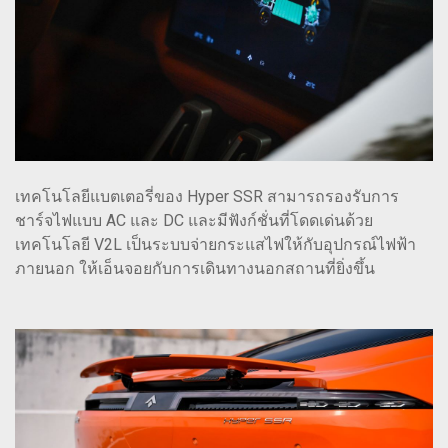
เทคโนโลยีแบตเตอรี่ของ Hyper SSR สามารถรองรับการ
ชาร์จไฟแบบ AC และ DC และมีฟังก์ชั่นที่โดดเด่นด้วย
เทคโนโลยี V2L เป็นระบบจ่ายกระแสไฟให้กับอุปกรณ์ไฟฟ้า
ภายนอก ให้เอ็นจอยกับการเดินทางนอกสถานที่ยิ่งขึ้น