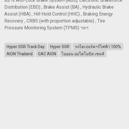
อย่าง Anti-Lock Brake System (ABS), Electronic Brakeforce
Distribution (EBD) , Brake Assist (BA) , Hydraulic Brake
Assist (HBA) , Hill Hold Control (HHC) , Braking Energy
Recovery , CRBS (with proportion adjustable) , Tire
Pressure Monitoring System (TPMS) ฯลฯ
Hyper SSR Track Day
Hyper SSR
รถไฮเปอร์คาร์ไฟฟ้า 100%
AION Thailand
GAC AION
ไอออน ออโตโมบิล เซลส์