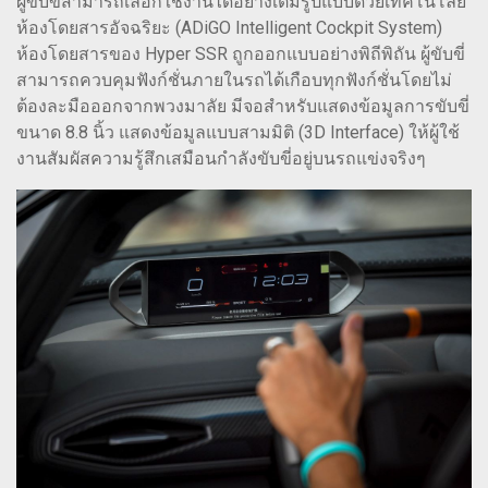
ผู้ขับขี่สามารถเลือกใช้งานได้อย่างเต็มรูปแบบด้วยเทคโนโลยี
ห้องโดยสารอัจฉริยะ (ADiGO Intelligent Cockpit System)
ห้องโดยสารของ Hyper SSR ถูกออกแบบอย่างพิถีพิถัน ผู้ขับขี่
สามารถควบคุมฟังก์ชั่นภายในรถได้เกือบทุกฟังก์ชั่นโดยไม่
ต้องละมือออกจากพวงมาลัย มีจอสำหรับแสดงข้อมูลการขับขี่
ขนาด 8.8 นิ้ว แสดงข้อมูลแบบสามมิติ (3D Interface) ให้ผู้ใช้
งานสัมผัสความรู้สึกเสมือนกำลังขับขี่อยู่บนรถแข่งจริงๆ