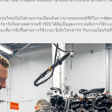
งม้าได้มากที่สุดเท่าที่เคยมีมา พร้อมด้วยระบบไดนามิกและการตอบสน
ำลังรุ่นใหม่เป็นไปตามธรรมเนียมอันยาวนานของเบนท์ลีย์ในการพั
ร์ชาร์จในช่วงทศวรรษปี 1920 ได้ถือเป็นยุคแรกๆ จนถึงการใช้ระบบ
รถนะที่มากยิ่งขึ้นผ่านการใช้ระบบ 'อิเล็กโทรชาร์จ' กับระบบไฮบริดท