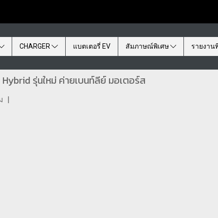
CHARGER
แบตเตอรี่ EV
สัมภาษณ์พิเศษ
รายงานพ
ybrid รุ่นใหม่ ค่ายเบนท์ลีย์ มอเตอร์ส
ม
|