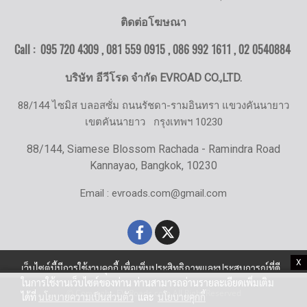
ติดต่อโฆษณา
Call : 095 720 4309 , 081 559 0915 , 086 992 1611 ,
02 0540884
บริษัท อีวีโรด จำกัด EVROAD CO.,LTD.
88/144 ไซมิส บลอสซั่ม ถนนรัชดา-รามอินทรา แขวงคันนายาว
เขตคันนายาว
กรุงเทพฯ 10230
88/144, Siamese Blossom Rachada - Ramindra Road
Kannayao, Bangkok, 10230
Email : evroads.com@gmail.com
X
เว็บไซต์นี้มีการใช้งานคุกกี้ เพื่อเพิ่มประสิทธิภาพและประสบการณ์ที่ดี
ในการใช้งานเว็บไซต์ของท่าน ท่านสามารถอ่านรายละเอียดเพิ่มเติม
© Copyright EV-Roads.com All Right Reserved
ได้ที่
นโยบายความเป็นส่วนตัว
และ
นโยบายคุกกี้