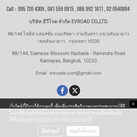
Call : 095 720 4309 , 081 559 0915 , 086 992 1611 ,
02 0540884
บริษัท อีวีโรด จำกัด EVROAD CO.,LTD.
88/144 ไซมิส บลอสซั่ม ถนนรัชดา-รามอินทรา แขวงคันนายาว
เขตคันนายาว
กรุงเทพฯ 10230
88/144, Siamese Blossom Rachada - Ramindra Road
Kannayao, Bangkok, 10230
Email : evroads.com@gmail.com
X
เว็บไซต์นี้มีการใช้งานคุกกี้ เพื่อเพิ่มประสิทธิภาพและประสบการณ์ที่ดี
ในการใช้งานเว็บไซต์ของท่าน ท่านสามารถอ่านรายละเอียดเพิ่มเติม
© Copyright EV-Roads.com All Right Reserved
ได้ที่
นโยบายความเป็นส่วนตัว
และ
นโยบายคุกกี้
ตั้งค่าคุกกี้
ยอมรับทั้งหมด