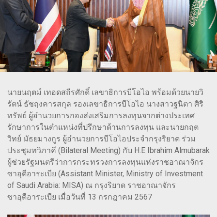
นายนฤตม์ เทอดสถีรศักดิ์ เลขาธิการบีโอไอ พร้อมด้วยนายวิ
รัตน์ ธัชฤงคารสกุล รองเลขาธิการบีโอไอ นางสาวฐนิตา ศิริ
ทรัพย์ ผู้อำนวยการกองส่งเสริมการลงทุนจากต่างประเทศ
รักษาการในตำแหน่งที่ปรึกษาด้านการลงทุน และนายกฤต
วิทย์ มัธยมางกูร ผู้อำนวยการบีโอไอประจำกรุงริยาด ร่วม
ประชุมทวิภาคี (Bilateral Meeting) กับ H.E Ibrahim Almubarak
ผู้ช่วยรัฐมนตรีว่าการกระทรวงการลงทุนแห่งราชอาณาจักร
ซาอุดีอาระเบีย (Assistant Minister, Ministry of Investment
of Saudi Arabia: MISA) ณ กรุงริยาด ราชอาณาจักร
ซาอุดีอาระเบีย เมื่อวันที่ 13 กรกฎาคม 2567