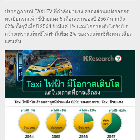
ปรากฏการณ์ TAXI EV ที่กำลังมาแรง ครองส่วนแบ่งยอดจด
ทะเบียนรถแท็กซี่ป้ายแดง 5 เดือนแรกของปี 2567 มากถึง
62% ทั้งๆที่เมื่อปี 2564 ยังมีแค่ 1% แถมโอกาสเติบโตยังเปิด
กว้างเพราะแท็กซี่ไฟฟ้ามีเพียง 2% ของรถแท็กซี่ทั้งหมดเฉียด
แสนคัน