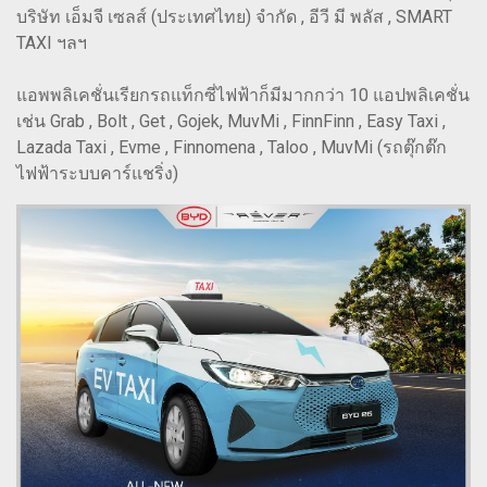
บริษัท เอ็มจี เซลส์ (ประเทศไทย) จำกัด , อีวี มี พลัส , SMART
TAXI ฯลฯ
แอพพลิเคชั่นเรียกรถแท็กซี่ไฟฟ้าก็มีมากกว่า 10 แอปพลิเคชั่น
เช่น Grab , Bolt , Get , Gojek, MuvMi , FinnFinn , Easy Taxi ,
Lazada Taxi , Evme , Finnomena , Taloo , MuvMi (รถตุ๊กต๊ก
ไฟฟ้าระบบคาร์แชริ่ง)