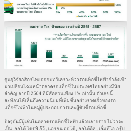
ศูนยฺวิจัยกสิกรไทยออกบทวิเคราะห์ว่ารถแท็กซี่ไฟฟ้ากำลังเข้า
มาเปลี่ยนโฉมหน้าตลาดรถแท็กซี่ในประเทศไทยอย่างมีนัย
สำคัญ จากปี 2564 ที่มีสัดส่วนเพียง 1% เท่านั้น ตัวเลขนี้
สะท้อนให้เห็นถึงความนิยมที่เพิ่มขึ้นอย่างรวดเร็วของรถ
แท็กซี่ไฟฟ้าในหมู่ผู้ประกอบการและผู้ขับขี่รถแท็กซี่
ปัจจุบันมีผู้เล่นในตลาดรถแท็กซี่ไฟฟ้าแล้วหลายราย ไม่ว่าจะ
เป็น ออโต้ ไดรฟ์ อีวี , แอรอน ออโต้ , ออโต้ดีล , เอ็มทีไอ กรุ๊ป