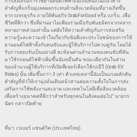
การส่งเสริมการใช้ยานยนต์ไฟฟ้าถือเป็นหนึ่งในแนวทาง
สำคัญที่แกร็บมุ่งลดผลกระทบด้านสิ่งแวดล้อมที่อาจเกิดขึ้น
จากวงจรธุรกิจ ภายใต้พันธกิจ GrabForGood หรือ แกร็บ…เพื่อ
ชีวิตที่ดีกว่า ซึ่งที่ผ่านมาไม่เพียงร่วมมือกับพันธมิตรจากหลาก
หลายภาคส่วนเท่านั้น แต่ยังให้ความสำคัญกับการส่งเสริม
ความรู้และความเข้าใจเกี่ยวกับข้อดีและประโยชน์ของการใช้
ยานยนต์ไฟฟ้าทั้งกับคนขับและผู้ใช้บริการไปควบคู่กัน โดยได้
รับการตอบรับเป็นอย่างดี สะท้อนผ่านจำนวนของคนขับที่หัน
มาใช้รถยนต์ไฟฟ้าเพิ่มขึ้นนับหมื่นคัน ขณะเดียวกันในส่วน
ของจำนวนผู้ใช้บริการที่เปิดฟีเจอร์เลือกใช้รถอีวี (Grab EV
Rides) นั้น เพิ่มขึ้นกว่า 3 เท่า ตัวเลขเหล่านี้นับเป็นแรงผลักดัน
สำคัญที่่ทำให้เรามุ่งมั่นเดินหน้าสานต่อความตั้งใจในการส่ง
เสริมการใช้พลังงานสะอาด และเทคโนโลยีเพื่อสิ่งแวดล้อม
เพื่อสร้างอนาคตที่ดีกว่าสำหรับทุกคนในสังคมต่อไป” นายวร
ฉัตร กล่าวปิดท้าย
ที่มา: เวเบอร์ แชนด์วิค (ประเทศไทย)