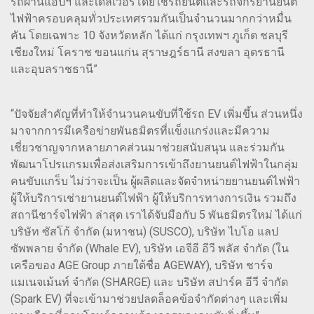
รถผ่านแอปฯ และเดลิเวอรีโดยใช้รถยนต์และรถจักรยานยนต์
ไฟฟ้าครอบคลุมทั่วประเทศรวมกันเป็นจำนวนมากกว่าหมื่น
คัน โดยเฉพาะ 10 จังหวัดหลัก ได้แก่ กรุงเทพฯ ภูเก็ต ชลบุรี
เชียงใหม่ โคราช ขอนแก่น สุราษฎร์ธานี สงขลา อุดรธานี
และอุบลราชธานี”
“ปัจจัยสำคัญที่ทำให้จำนวนคนขับที่ใช้รถ EV เพิ่มขึ้น ส่วนหนึ่ง
มาจากการมีเครือข่ายพันธมิตรที่แข็งแกร่งและมีความ
เชี่ยวชาญจากหลายภาคส่วนมาช่วยสนับสนุน และร่วมกัน
พัฒนาโปรแกรมเพื่อส่งเสริมการเข้าถึงยานยนต์ไฟฟ้าในกลุ่ม
คนขับแกร็บ ไม่ว่าจะเป็น ผู้ผลิตและจัดจำหน่ายยานยนต์ไฟฟ้า
ผู้ให้บริการเช่ายานยนต์ไฟฟ้า ผู้ให้บริการทางการเงิน รวมถึง
สถานีชาร์จไฟฟ้า ล่าสุด เราได้จับมือกับ 5 พันธมิตรใหม่ ได้แก่
บริษัท ซัสโก้ จำกัด (มหาชน) (SUSCO), บริษัท ไบโอ แลป
ซัพพลาย จำกัด (Whale EV), บริษัท เอจีอี อีวี พลัส จำกัด (ใน
เครือของ AGE Group ภายใต้ชื่อ AGEWAY), บริษัท ชาร์จ
แมเนจเม้นท์ จำกัด (SHARGE) และ บริษัท สปาร์ค อีวี จำกัด
(Spark EV) ที่จะเข้ามาช่วยปลดล็อคข้อจำกัดต่างๆ และเพิ่ม