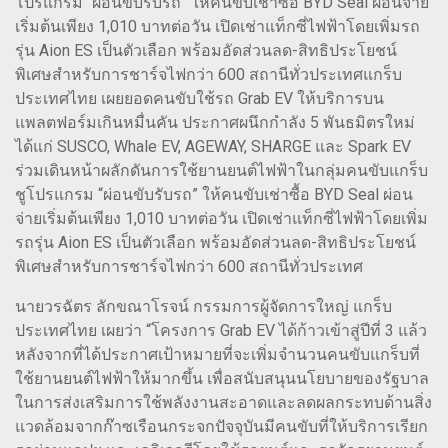
โปรแกรม “ผ่อนขับรับรถ” ให้คนขับเช่าซื้อ BYD Seal ผ่อนจ่าย
เริ่มต้นเพียง 1,010 บาทต่อวัน เปิดเช่าแท็กซี่ไฟฟ้าโดยเพิ่มรถ
รุ่น Aion ES เป็นตัวเลือก พร้อมอัดส่วนลด-สิทธิประโยชน์
พิเศษสำหรับการชาร์จไฟกว่า 600 สถานีทั่วประเทศแกร็บ
ประเทศไทย เผยยอดคนขับใช้รถ Grab EV ให้บริการบน
แพลตฟอร์มเกินหมื่นคัน ประกาศผนึกกำลัง 5 พันธมิตรใหม่
ได้แก่ SUSCO, Whale EV, AGEWAY, SHARGE และ Spark EV
ร่วมเดินหน้าผลักดันการใช้ยานยนต์ไฟฟ้าในกลุ่มคนขับแกร็บ
ชูโปรแกรม “ผ่อนขับรับรถ” ให้คนขับเช่าซื้อ BYD Seal ผ่อน
จ่ายเริ่มต้นเพียง 1,010 บาทต่อวัน เปิดเช่าแท็กซี่ไฟฟ้าโดยเพิ่ม
รถรุ่น Aion ES เป็นตัวเลือก พร้อมอัดส่วนลด-สิทธิประโยชน์
พิเศษสำหรับการชาร์จไฟกว่า 600 สถานีทั่วประเทศ
นายวรฉัตร ลักขณาโรจน์ กรรมการผู้จัดการใหญ่ แกร็บ
ประเทศไทย เผยว่า “โครงการ Grab EV ได้ก้าวเข้าสู่ปีที่ 3 แล้ว
หลังจากที่ได้ประกาศเป้าหมายที่จะเพิ่มจำนวนคนขับแกร็บที่
ใช้ยานยนต์ไฟฟ้าให้มากขึ้น เพื่อสนับสนุนนโยบายของรัฐบาล
ในการส่งเสริมการใช้พลังงานสะอาดและลดผลกระทบด้านสิ่ง
แวดล้อมจากก๊าซเรือนกระจกปัจจุบันมีคนขับที่ให้บริการเรียก