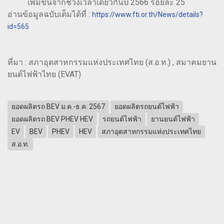
เพิ่มขึ้นจากช่วงเวลาเดียวกันปี 2566 ร้อยละ 25
อ่านข้อมูลฉบับเต็มได้ที่ :
https://www.fti.or.th/News/details?
id=565
ที่มา : สภาอุตสาหกรรมแห่งประเทศไทย (ส.อ.ท.) , สมาคมยาน
ยนต์ไฟฟ้าไทย (EVAT)
ยอดผลิตรถ BEV ม.ค.-ธ.ค. 2567
ยอดผลิตรถยนต์ไฟฟ้า
ยอดผลิตรถ BEV PHEV HEV
รถยนต์ไฟฟ้า
ยานยนต์ไฟฟ้า
EV
BEV
PHEV
HEV
สภาอุตสาหกรรมแห่งประเทศไทย
ส.อ.ท.