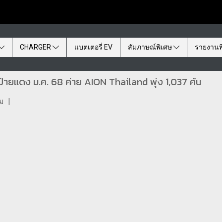
CHARGER
แบตเตอรี่ EV
สัมภาษณ์พิเศษ
รายงานพ
ยแดง ม.ค. 68 ค่าย AION Thailand พุ่ง 1,037 คัน
ชม
|