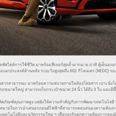
ไลฟ์สไตล์การใช้ชีวิต มาพร้อมฟีเจอร์สุดล้ำมากมาย อาทิ ตู้เย็
านอเนกประสงค์ด้านหลัง ระยะวิ่งสูงสุดถึง 602 กิโลเมตร (NEDC) รอง
ยสารสาธารณะ มาพร้อมความสบายภายในห้องโดยสาร เบาะนั่งโด
ท้ายรถขนาดใหญ่ สามารถเก็บกระเป๋าขนาด 24 นิ้ว ได้ถึง 3 ใบ และมีพื้
งมอบผลิตภัณฑ์คุณภาพสูง แต่ยังให้ความสำคัญกับการพัฒนาเทคโนโลย
ีเป้าหมายในการนำเสนอรถยนต์ไฟฟ้าที่สามารถตอบสนองความต้องก
เทคโนโลยีและนวัตกรรมใหม่ ๆ เพื่อรองรับทุกความต้องการของผู