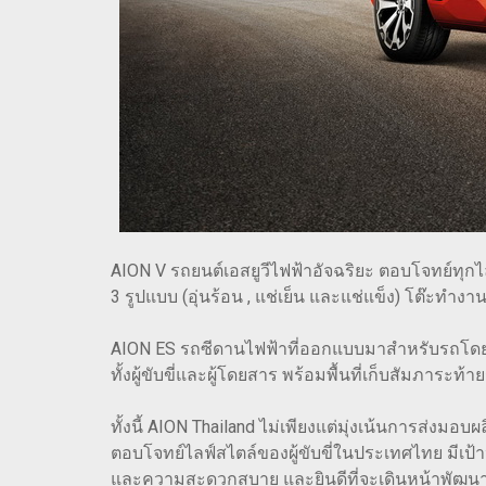
AION V รถยนต์เอสยูวีไฟฟ้าอัจฉริยะ ตอบโจทย์ทุก
3 รูปแบบ (อุ่นร้อน , แช่เย็น และแช่แข็ง) โต๊ะทำง
AION ES รถซีดานไฟฟ้าที่ออกแบบมาสำหรับรถโด
ทั้งผู้ขับขี่และผู้โดยสาร พร้อมพื้นที่เก็บสัมภาระ
ทั้งนี้ AION Thailand ไม่เพียงแต่มุ่งเน้นการส่
ตอบโจทย์ไลฟ์สไตล์ของผู้ขับขี่ในประเทศไทย ม
และความสะดวกสบาย และยินดีที่จะเดินหน้าพัฒนา