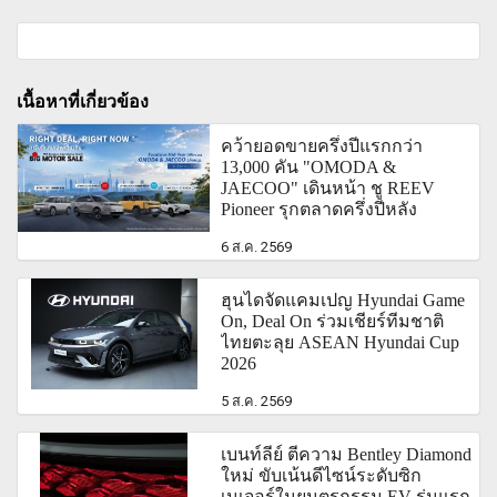
เนื้อหาที่เกี่ยวข้อง
คว้ายอดขายครึ่งปีแรกกว่า
13,000 คัน "OMODA &
JAECOO" เดินหน้า ชู REEV
Pioneer รุกตลาดครึ่งปีหลัง
6 ส.ค. 2569
ฮุนไดจัดแคมเปญ Hyundai Game
On, Deal On ร่วมเชียร์ทีมชาติ
ไทยตะลุย ASEAN Hyundai Cup
2026
5 ส.ค. 2569
เบนท์ลีย์ ตีความ Bentley Diamond
ใหม่ ขับเน้นดีไซน์ระดับซิก
เนเจอร์ในยนตรกรรม EV รุ่นแรก