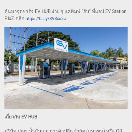
ค้นหาจุดชาร์จ EV HUB ง่าย ๆ แค่พิมพ์ “ฮับ” ที่แอป EV Station
PluZ คลิก
https://bit.ly/3V3xu2U
เกี่ยวกับ EV HUB
บริษัท ปตท. น้ำมันและการค้าปลีก จำกัด (มหาชน) หรือ OR