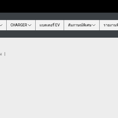
CHARGER
แบตเตอรี่ EV
สัมภาษณ์พิเศษ
รายงานพ
ชม
|