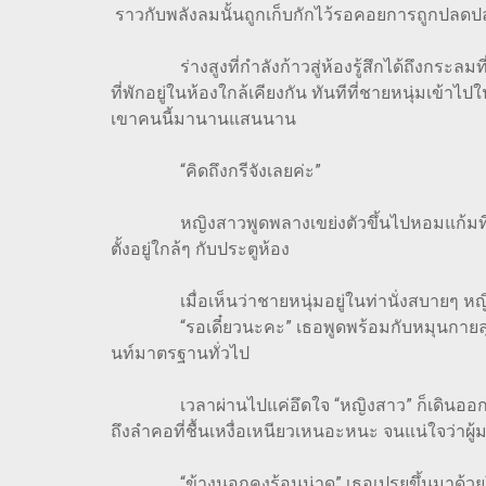
ราวกับพลังลมนั้นถูกเก็บกักไว้รอคอยการถูกปลดปล
ร่างสูงที่กำลังก้าวสู่ห้องรู้สึกได้ถึงกระลมที
ที่พักอยู่ในห้องใกล้เคียงกัน ทันทีที่ชายหนุ่มเข้
เขาคนนี้มานานแสนนาน
“คิดถึงกรีจังเลยค่ะ”
หญิงสาวพูดพลางเขย่งตัวขึ้นไปหอมแก้มที่สากกร้า
ตั้งอยู่ใกล้ๆ กับประตูห้อง
เมื่อเห็นว่าชายหนุ่มอยู่ในท่านั่งสบายๆ หญิงร
“รอเดี๋ยวนะคะ” เธอพูดพร้อมกับหมุนกายลุกขึ้
นท์มาตรฐานทั่วไป
เวลาผ่านไปแค่อึดใจ “หญิงสาว” ก็เดินออกมาจาก
ถึงลำคอที่ชื้นเหงื่อเหนียวเหนอะหนะ จนแน่ใจว่าผู
“ข้างนอกคงร้อนน่าดู” เธอเปรยขึ้นมาด้วยใบหน้า