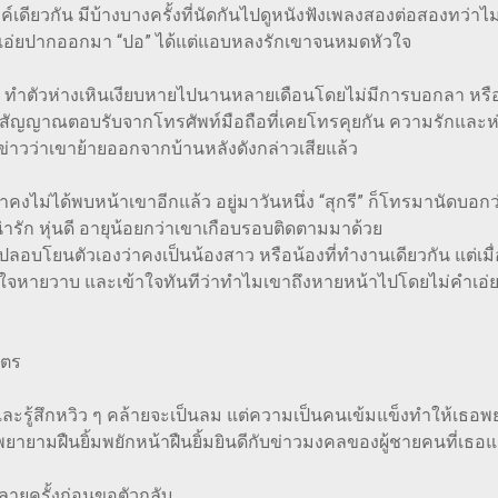
ค์เดียวกัน มีบ้างบางครั้งที่นัดกันไปดูหนังฟังเพลงสองต่อสองทว่าไม
ขาไม่เอ่ยปากออกมา “ปอ” ได้แต่แอบหลงรักเขาจนหมดหัวใจ
ตัวห่างเหินเงียบหายไปนานหลายเดือนโดยไม่มีการบอกลา หรือส่งข่
มีสัญญาณตอบรับจากโทรศัพท์มือถือที่เคยโทรคุยกัน ความรักและห่ว
่าวว่าเขาย้ายออกจากบ้านหลังดังกล่าวเสียแล้ว
ได้พบหน้าเขาอีกแล้ว อยู่มาวันหนึ่ง “สุกรี” ก็โทรมานัดบอกว่าจ
่ารัก หุ่นดี อายุน้อยกว่าเขาเกือบรอบติดตามมาด้วย
ตัวเองว่าคงเป็นน้องสาว หรือน้องที่ทำงานเดียวกัน แต่เมื่อเขา
สาวใจหายวาบ และเข้าใจทันทีว่าทำไมเขาถึงหายหน้าไปโดยไม่คำเอ่ยล
ิตร
ละรู้สึกหวิว ๆ คล้ายจะเป็นลม แต่ความเป็นคนเข้มแข็งทำให้เธอพย
พยายามฝืนยิ้มพยักหน้าฝืนยิ้มยินดีกับข่าวมงคลของผู้ชายคนที่เ
ยครั้งก่อนขอตัวกลับ