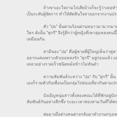
ถ้าเขาเอะใจถามไถ่เสียบ้างก็จะรู้ว่าเธอทำงานข
เป็นระดับผู้จัดการ ทำให้ตัดสินใจลาออกจากงานป
ตัว “ปอ” นั้นผ่านร้อนผ่านหนาวมามากมายพอสมควร
ใคร ดังนั้น “สุกรี” จึงรู้ดีกว่าผู้หญิงที่เขาลุ่มหล
เหมือนกัน
สามีของ “ปอ” คือผู้ชายที่ผู้ใหญ่เห็นว่าคู่ควรก
อยากแต่งเพราะตัวเธอหลงรัก “สุกรี” อยู่ก่อนแล้ว แ
เหลวอย่างรวดเร็วชนิดหม้อข้าวไม่ทันดำ
ความสัมพันธ์ระหว่าง “ปอ” กับ “สุกรี” นั้น เกิด
เองก็รวมตัวกับเพื่อนเป็นกลุ่มไปท่องเที่ยวกันตาม
บังเอิญหนุ่มสาวทั้งสองคณะได้ที่พักอยู่บังกะโลใ
สัมพันธ์กันอย่างลึกซึ้ง ระยะเวลาสองสามวันที่ได
ต่อมาเมื่อต่างคนต่างกลับมาทำงานกรุงเทพฯ “สุกร