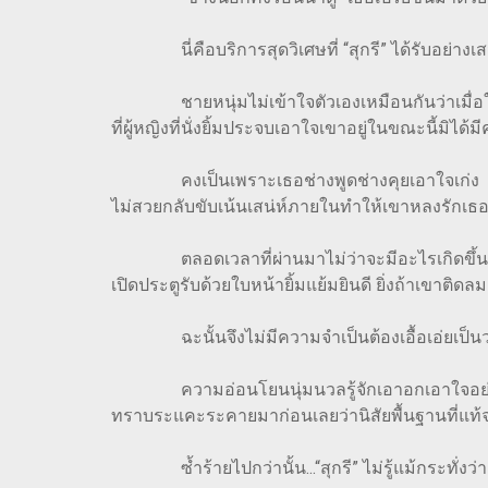
นี่คือบริการสุดวิเศษที่ “สุกรี” ได้รับอย่างเส
ชายหนุ่มไม่เข้าใจตัวเองเหมือนกันว่าเมื่อใดก็ตา
ที่ผู้หญิงที่นั่งยิ้มประจบเอาใจเขาอยู่ในขณะนี้มิได
คงเป็นเพราะเธอช่างพูดช่างคุยเอาใจเก่ง รู้ใ
ไม่สวยกลับขับเน้นเสน่ห์ภายในทำให้เขาหลงรักเธออย
ตลอดเวลาที่ผ่านมาไม่ว่าจะมีอะไรเกิดขึ้น “ปอ”
เปิดประตูรับด้วยใบหน้ายิ้มแย้มยินดี ยิ่งถ้าเขาต
ฉะนั้นจึงไม่มีความจำเป็นต้องเอื้อเอ่ยเป็นวาจาอ
ความอ่อนโยนนุ่มนวลรู้จักเอาอกเอาใจอย่างเสมอต้
ทราบระแคะระคายมาก่อนเลยว่านิสัยพื้นฐานที่แท้จริง
ซ้ำร้ายไปกว่านั้น...“สุกรี” ไม่รู้แม้กระทั่งว่