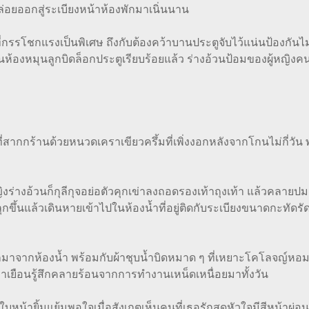
่อยออกสู่ระเบียงหน้าห้องพักมาเนิ่นนาน
่กรรโชกแรงเป็นพิเศษ ถึงกับต้องคว้าบานประตูจับไว้แน่นป้องกันไ
าไปในห้องหมุนลูกบิดล็อกประตูเรียบร้อยแล้ว ร่างอ้วนป้อมของผู้หญ
นด้วยหนวดเคราเขียวครึ้มที่เพิ่งงอกหลังจากโกนไม่กี่วัน พร้อม
่างอ้วนก็กุลีกุจอย่อตัวคุกเข่าลงถอดรองเท้าถุงเท้า แล้วคลายป
นแล้วเดินหายเข้าไปในห้องน้ำที่อยู่ติดกับระเบียงขนาดกะทัด
ห้องน้ำ พร้อมกับผ้าชุบน้ำบิดหมาด ๆ ที่เหยาะโคโลจญ์หอมเย็
้มาเยือนรู้สึกคลายร้อนจากการทำงานเหน็ดเหนื่อยมาทั้งวัน
ยิ้มแย้มพอใจเมื่อสังเกตเห็นคนที่เธอรักสุดหัวใจมีสีหน้าผ่อ