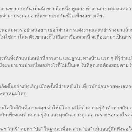
ายประกัน เป็นนักขายมือหนึ่ง พูดเก่ง ทำงานเก่ง คล่องแคล่วว่
ระจำมาประกอบอาชีพขายประกันชีวิตเพียงอย่างเดียว
 อย่างน้อย ๆ เธอก็ผ่านการแต่งงานและหย่าร้างมาแล้วหนึ่งครั
งคนนี้ไม่ใช่สาวโสด ตัวเขาเองก็ไม่ถือสาเรื่องพวกนี้ จะถือเอามาเป็นอา
ันทั้งตำแหน่งหน้าที่การงาน และฐานะทางบ้าน แรก ๆ ที่รู้ว่าแม่อ
ม้จะพยายามบ่ายเบี่ยงอย่างไรก็ไม่เป็นผล ในที่สุดเธอต้องยอมตามใจผ
ขึ้นอย่างบังเอิญ เมื่อครั้งที่ฝ่ายหญิงไปเที่ยวพักผ่อนชายทะเ
ประสาหนุ่มโสด
กล้กันที่เกาะสมุย ทำให้มีโอกาสได้ทำความรู้จักทักทายกัน ตอนนั้
้พบกันเพียงแค่ทำความรู้จัก และคุยกันอย่างถูกคอ เพราะชอบอะไรคล
ี” คบหา “ปอ” ในฐานะเพื่อน ส่วน “ปอ” แม้แอบรู้สึกพึงพอใจเพื