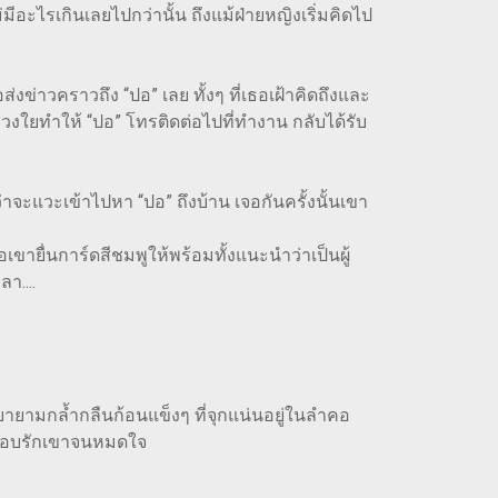
่มีอะไรเกินเลยไปกว่านั้น ถึงแม้ฝ่ายหญิงเริ่มคิดไป
าวคราวถึง “ปอ” เลย ทั้งๆ ที่เธอเฝ้าคิดถึงและ
งใยทำให้ “ปอ” โทรติดต่อไปที่ทำงาน กลับได้รับ
ะแวะเข้าไปหา “ปอ” ถึงบ้าน เจอกันครั้งนั้นเขา
ยื่นการ์ดสีชมพูให้พร้อมทั้งแนะนำว่าเป็นผู้
า....
ายามกล้ำกลืนก้อนแข็งๆ ที่จุกแน่นอยู่ในลำคอ
ธอแอบรักเขาจนหมดใจ