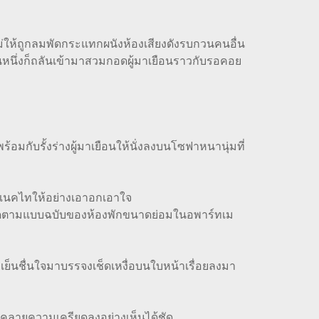
ม่ให้ถูกลมพัดกระแทกผนังห้องเสียงดังรบกวนคนอื่น
ิงคนหนึ่งก็ถลันเข้ามาสวมกอดผู้มาเยือนราวกับรอคอย
กับรั้งร่างผู้มาเยือนให้นั่งลงบนโซฟาหนานุ่มที่
มเนคไทให้อย่างเอาอกเอาใจ
รัดตามแบบฉบับของห้องพักขนาดย่อมในอพาร์ทเม
นชื่นใจมาบรรจงเช็ดเหงื่อบนใบหน้าเรื่อยลงมา
นคลายความเครียดลงอย่างเห็นได้ชัด