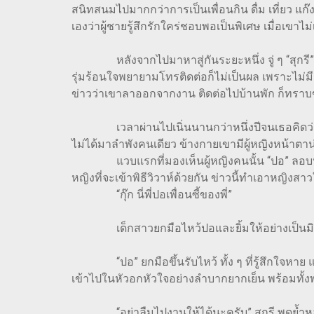
สนิทสนมไปมากกว่าการเป็นเพื่อนกิน ดื่ม เที่ยว แก๊ง
เองว่าผู้ชายรู้สึกรักใคร่ชอบพอเป็นพิเศษ เมื่อเ
หลังจากไปมาหาสู่กันระยะหนึ่ง จู่ ๆ “สุกรี” ทำ
รุ่มร้อนใจพยายามโทรติดต่อก็ไม่เป็นผล เพราะไม่
ข่าวว่าเขาลาออกจากงาน ติดต่อไปบ้านพัก ก็ทราบข
เวลาผ่านไปเนิ่นนานกว่าหนึ่งปีจนเธอคิดว่าคงไม่
ไม่ได้มาลำพังคนเดียว ข้างกายเขามีผู้หญิงหน้าตาน
แวบแรกที่มองเห็นผู้หญิงคนนั้น “ปอ” ลอบปลอบโยน
หญิงที่จะเข้าพิธีวิวาห์ด้วยกัน ข่าวนี้ทำเอาหญิง
“กุ๊ก นี่พี่ปอเพื่อนซี้ของพี่”
เด็กสาวยกมือไหว้ปอและยิ้มให้อย่างเป็นม
“ปอ” ยกมือขึ้นรับไหว้ ทั้ง ๆ ที่รู้สึกใจหาย แ
เข้าไปในหัวอกหัวใจอย่างลำบากยากเย็น พร้อมทั้ง
“อย่าลืมไปงานให้ได้นะครับ” สุกรี พูดย้ำหลา