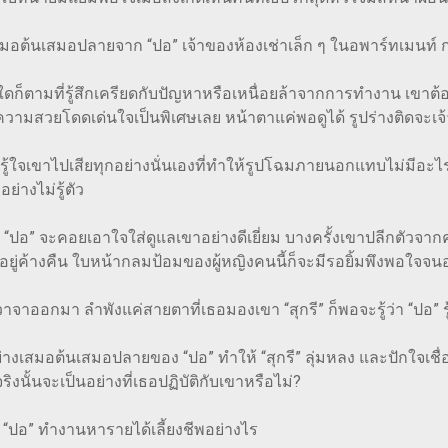
มอต้นเสมอปลายจาก “ปอ” เจ้าของห้องเช่าเล็ก ๆ ในอพาร์ทเมนท์ ก
มที่รู้สึกเครียดกับปัญหาหรือเหนื่อยล้าจากการทำงาน เขาต้องขับ
้มีความสวยโดดเด่นใจเป็นพิเศษเลย หน้าตาแค่พอดูได้ รูปร่างติดจะเจ้า
จเขาไปเสียทุกอย่างนั่นเองที่ทำให้รูปโฉมภายนอกแทบไม่มีอ
่างไม่รู้ตัว
 จะคอยเอาใจใส่ดูแลเขาอย่างดีเยี่ยม บางครั้งเขาปลีกตัวจากค
ิดลมอยู่ค้างคืน ใบหน้ากลมป้อมของผู้หญิงคนนี้ก็จะมีรอยิ้มพึงพอใจ
อกมา ลำพังแค่สายตาที่เธอมองเขา “สุกรี” ก็พอจะรู้ว่า “ปอ” รู้
นเสมอปลายของ “ปอ” ทำให้ “สุกรี” ลุ่มหลง และปักใจเชื่อว่าเน
นั้นจะเป็นอย่างที่เธอปฏิบัติกับเขาหรือไม่?
า “ปอ” ทำงานหารายได้เลี้ยงชีพอย่างไร