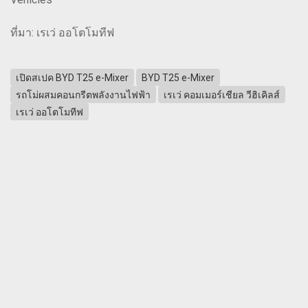
ที่มา: เรเว่ ออโตโมทีฟ
เปิดสเปค BYD T25 e-Mixer
BYD T25 e-Mixer
รถโม่ผสมคอนกรีตพลังงานไฟฟ้า
เรเว่ คอมเมอร์เชียล วีฮิเคิลส์
เรเว่ ออโตโมทีฟ