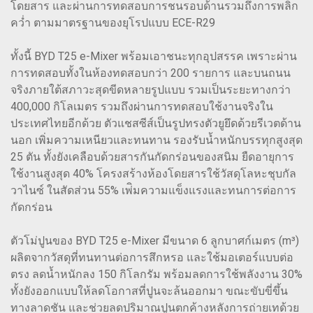
โดยสาร และผ่านการทดสอบการชนรอบด้านรวมถึงการพลิก
คว่ำ ตามมาตรฐานของยุโรปแบบ ECE-R29
ทั้งนี้ BYD T25 e-Mixer พร้อมเอาชนะทุกอุปสรรค เพราะผ่าน
การทดสอบทั้งในห้องทดสอบกว่า 200 รายการ และบนถนน
จริงภายใต้สภาวะสุดขีดหลายรูปแบบ รวมเป็นระยะทางกว่า
400,000 กิโลเมตร รวมถึงผ่านการทดสอบใช้งานจริงใน
ประเทศไทยอีกด้วย ตัวแชสซีส์เป็นรูปทรงตัวยูยึดด้วยรีเวตด้าน
นอก เพิ่มความเหนียวและทนทาน รองรับน้ำหนักบรรทุกสูงสุด
25 ตัน ทั้งยังเคลือบด้วยสารกันกัดกร่อนของสนิม ยืดอายุการ
ใช้งานสูงสุด 40% โครงสร้างห้องโดยสารใช้วัสดุโลหะชุบกัล
วาไนซ์ ในสัดส่วน 55% เพ่ิมความแข็งแรงและทนการต่อการ
กัดกร่อน
ตัวโม่ปูนของ BYD T25 e-Mixer มีขนาด 6 ลูกบาศก์เมตร (m³)
ผลิตจากวัสดุที่ทนทานต่อการสึกหรอ และใช้มอเตอร์แบบต่อ
ตรง ลดน้ำหนักลง 150 กิโลกรัม พร้อมลดการใช้พลังงาน 30%
ทั้งยังออกแบบให้ลดโอกาสที่ปูนจะล้นออกมา ขณะขับขี่ขึ้น
ทางลาดชัน และช่วยลดปริมาณปูนตกค้างหลังการถ่ายเทด้วย