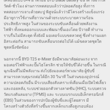
เคลื่อนแบบ 6×4 มาพร้อม BYD Blade Battery ขนาด 188 กิโล
วัตต์-ชั่วโมง ผ่านการทดสอบแล้วว่าปลอดภัยสูง ทั้งการ
ทดสอบการเจาะด้วยตะปู พิสูจน์แล้วว่ามีโครงสร้างแข็งแกร่ง
มีอายุการใช้งานที่ยาวนานด้วยระบบระบายความร้อน
ประสิทธิภาพสูง ในส่วนของระบบขับเคลื่อนด้วยพลังงาน
ไฟฟ้า ทั้งหมดออกแบบและพัฒนาขึ้นเองโดย บีวายดี ทำงาน
ราบรื่นไม่มีสะดุด ทั้งยังมี มอเตอร์แบบขดลวดคู่ ซึ่งทำงานแยก
อิสระต่อกัน สามารถขับเคลื่อนรถต่อไปได้ แม้ขดลวดชุดใด
ชุดหนึ่งขัดข้อง
นอกจากนี้ BYD T25 e-Mixer ยังมีพวงมาลัยผ่อนแรง จาก
มอเตอร์ไฟฟ้าและปั๊มไฮโดรลิก ช่วยให้ขับขี่ได้ง่ายขึ้น ในกรณี
ฉุกเฉินที่ไม่มีพลังงาน ส่งไปยังมอเตอร์พวงมาลัย ผู้ขับขี่
สามารถควบคุมรถต่อได้อีก 30 วินาที ในส่วนของอุปกรณ์
ความปลอดภัยอื่น มีระบบเสียงสังเคราะห์เตือนเมื่อเปิดไฟเลี้ยว
และถอยหลัง, ระบบช่วยออกตัวทางลาดชัน (HHC), ระบบตรวจ
วัดแรงดันลมยาง (TPMS) และ ระบบเบรกแบบอิเล็กทรอนิกส์
(EBS) ในส่วนของการปกป้องผู้ขับขี่และผู้โดยสาร มี
โครงสร้างตัวถังที่สร้างขึ้นจากเหล็กแรงดึงสูงรอบห้อง