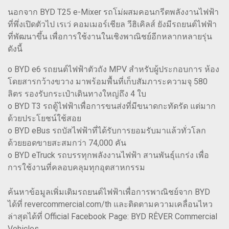
นอกจาก BYD T25 e-Mixer รถโม่ผสมคอนกรีตพลังงานไฟฟ้า
ที่พึ่งเปิดตัวไป เรเว่ คอมเมอร์เชียล วีฮิเคิลส์ ยังมีรถยนต์ไฟฟ้า
ที่พัฒนาขึ้น เพื่อการใช้งานในเชิงพาณิชย์อีกหลากหลายรุ่น
ดังนี้
o BYD e6 รถยนต์ไฟฟ้าตัวถัง MPV สำหรับผู้ประกอบการ ห้อง
โดยสารกว้างขวาง มาพร้อมพื้นที่เก็บสัมภาระความจุ 580
ลิตร รองรับกระเป๋าเดินทางใหญ่ถึง 4 ใบ
o BYD T3 รถตู้ไฟฟ้าเพื่อการขนส่งที่มีขนาดกะทัดรัด แต่มาก
ด้วยประโยชน์ใช้สอย
o BYD eBus รถบัสไฟฟ้าที่ได้รับการยอมรับมาแล้วทั่วโลก
ด้วยยอดขายสะสมกว่า 74,000 คัน
o BYD eTruck รถบรรทุกพลังงานไฟฟ้า สานพันธุ์แกร่ง เพื่อ
การใช้งานที่คลอบคลุมทุกอุตสาหกรรม
ค้นหาข้อมูลเพิ่มเติมรถยนต์ไฟฟ้าเพื่อการพาณิชย์จาก BYD
ได้ที่ revercommercial.com/th และติดตามความเคลื่อนไหว
ล่าสุดได้ที่ Official Facebook Page: BYD RÊVER Commercial
Vehicles