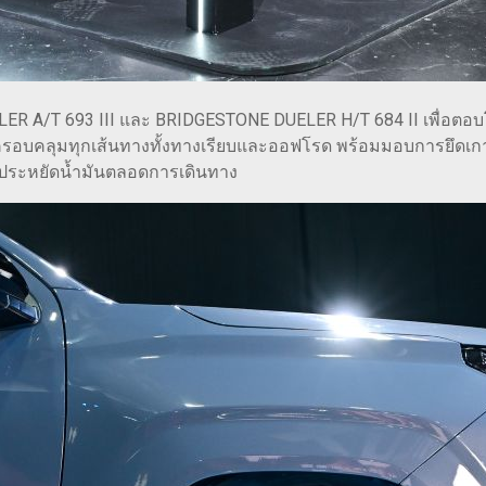
ELER A/T 693 III และ BRIDGESTONE DUELER H/T 684 II เพื่
คลุมทุกเส้นทางทั้งทางเรียบและออฟโรด พร้อมมอบการยึดเกาะถนนไ
ยประหยัดน้ำมันตลอดการเดินทาง