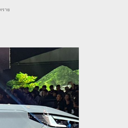
นทราย