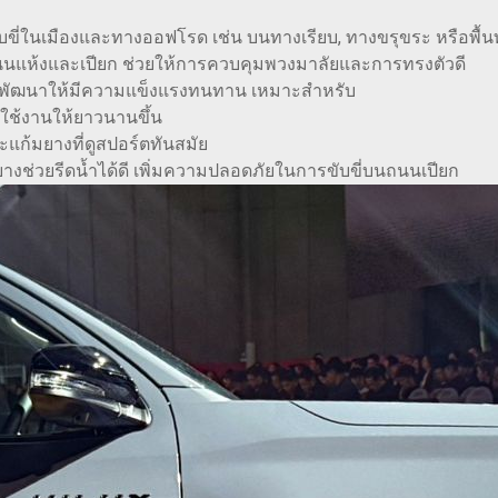
บขี่ในเมืองและทางออฟโรด เช่น บนทางเรียบ, ทางขรุขระ หรือพื้
ถนนแห้งและเปียก ช่วยให้การควบคุมพวงมาลัยและการทรงตัวดี
พัฒนาให้มีความแข็งแรงทนทาน เหมาะสำหรับ
รใช้งานให้ยาวนานขึ้น
ก้มยางที่ดูสปอร์ตทันสมัย
่วยรีดน้ำได้ดี เพิ่มความปลอดภัยในการขับขี่บนถนนเปียก