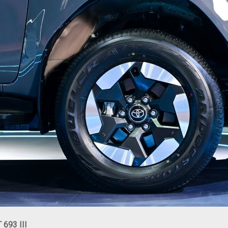
693 III