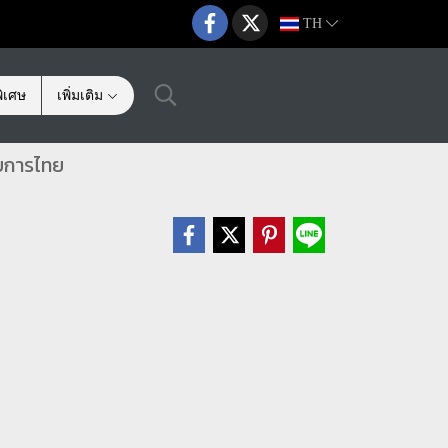
TH
ิเศษ
เพิ่มเติม
อบการไทย