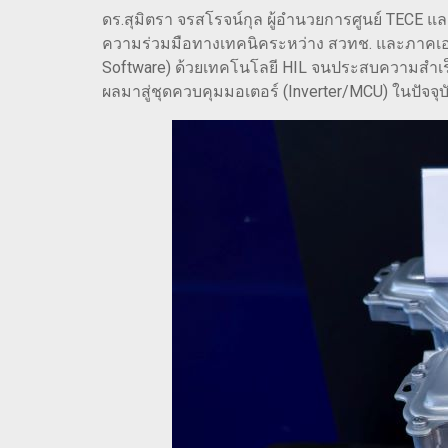
ดร.สุมิตรา จรสโรจน์กุล ผู้อำนวยการศูนย์ TECE แ
ความร่วมมือทางเทคนิคระหว่าง สวทช. และภาคเอ
Software) ด้วยเทคโนโลยี HIL จนประสบความสำเร็
ผลมาสู่ชุดควบคุมมอเตอร์ (Inverter/MCU) ในปัจจุบ