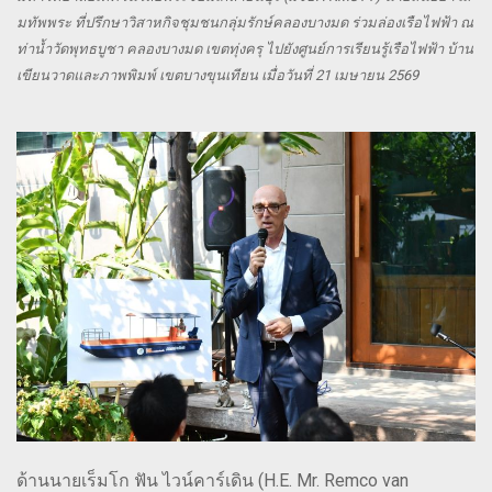
มทัพพระ ที่ปรึกษาวิสาหกิจชุมชนกลุ่มรักษ์คลองบางมด ร่วมล่องเรือไฟฟ้า ณ
ท่าน้ำวัดพุทธบูชา คลองบางมด เขตทุ่งครุ ไปยังศูนย์การเรียนรู้เรือไฟฟ้า บ้าน
เขียนวาดและภาพพิมพ์ เขตบางขุนเทียน เมื่อวันที่ 21 เมษายน 2569
ด้านนายเร็มโก ฟัน ไวน์คาร์เดิน (H.E. Mr. Remco van