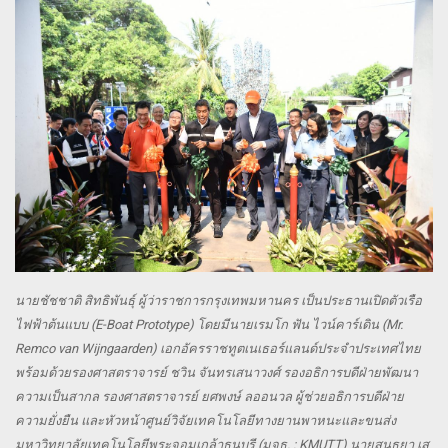
นายชัชชาติ สิทธิพันธุ์ ผู้ว่าราชการกรุงเทพมหานคร เป็นประธานเปิดตัวเรือ
ไฟฟ้าต้นแบบ (E-Boat Prototype) โดยมีนายเรมโก ฟัน ไวน์คาร์เดิน (Mr.
Remco van Wijngaarden) เอกอัครราชทูตเนเธอร์แลนด์ประจำประเทศไทย
พร้อมด้วยรองศาสตราจารย์ ชวิน จันทรเสนาวงศ์ รองอธิการบดีฝ่ายพัฒนา
ความเป็นสากล รองศาสตราจารย์ ยศพงษ์ ลออนวล ผู้ช่วยอธิการบดีฝ่าย
ความยั่งยืน และหัวหน้าศูนย์วิจัยเทคโนโลยีทางยานพาหนะและขนส่ง
มหาวิทยาลัยเทคโนโลยีพระจอมเกล้าธนบุรี (มจธ. : KMUTT) นายสนธยา เส