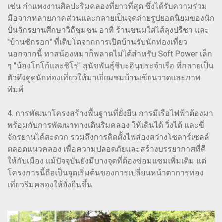
เช่น กำแพงงานศิลปะริมคลองที่ยาวที่สุด ซึ่งได้รับความร่วม
มือจากหลายภาคส่วนและกลายเป็นจุดถ่ายรูปยอดนิยมของนัก
ปั่นจักรยานศึกษาวิถีชุมชน อาทิ ร้านขนมใส่ไส้ลุงปรีชา และ
"บ้านชักรอก" ที่เติบโตจากการเปิดบ้านรับนักท่องเที่ยว
นอกจากนี้ ทาสน้องหมาก็พลาดไม่ได้สำหรับ Soft Power เล็ก
ๆ "น้องโกโก้และชิโร่" สุนัขพันธุ์ชิบะอินุประจำเรือ ที่กลายเป็น
ตัวดึงดูดนักท่องเที่ยวให้มาเยี่ยมชมบ้านเขียนวาดและภาพ
พิมพ์
4. การพัฒนาโครงสร้างพื้นฐานที่ยั่งยืน การมีเรือไฟฟ้าต้องมา
พร้อมกับการพัฒนาทางเดินริมคลอง ให้เดินได้ วิ่งได้ และขี่
จักรยานได้สะดวก รวมถึงการติดตั้งไฟส่องสว่างโซลาร์เซลล์
ตลอดแนวคลอง เพื่อความปลอดภัยและสร้างบรรยากาศที่ดี
ให้กับเมือง แม้ปัจจุบันยังมีบางจุดที่ต้องซ่อมแซมเพิ่มเติม แต่
โครงการนี้ถือเป็นจุดเริ่มต้นของการเปลี่ยนหน้าตาการท่อง
เที่ยวริมคลองให้ยั่งยืนขึ้น