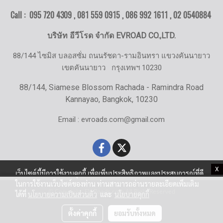
Call : 095 720 4309 , 081 559 0915 , 086 992 1611 ,
02 0540884
บริษัท อีวีโรด จำกัด EVROAD CO.,LTD.
88/144 ไซมิส บลอสซั่ม ถนนรัชดา-รามอินทรา แขวงคันนายาว
เขตคันนายาว
กรุงเทพฯ 10230
88/144, Siamese Blossom Rachada - Ramindra Road
Kannayao, Bangkok, 10230
Email : evroads.com@gmail.com
X
เว็บไซต์นี้มีการใช้งานคุกกี้ เพื่อเพิ่มประสิทธิภาพและประสบการณ์ที่ดี
ในการใช้งานเว็บไซต์ของท่าน ท่านสามารถอ่านรายละเอียดเพิ่มเติม
© Copyright EV-Roads.com All Right Reserved
ได้ที่
นโยบายความเป็นส่วนตัว
และ
นโยบายคุกกี้
ตั้งค่าคุกกี้
ยอมรับทั้งหมด