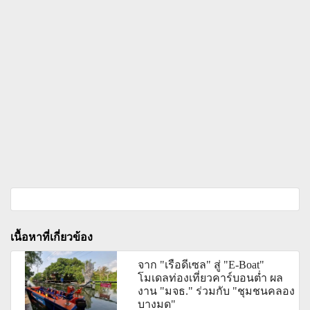
เนื้อหาที่เกี่ยวข้อง
จาก "เรือดีเซล" สู่ "E-Boat"
โมเดลท่องเที่ยวคาร์บอนต่ำ ผล
งาน "มจธ." ร่วมกับ "ชุมชนคลอง
บางมด"