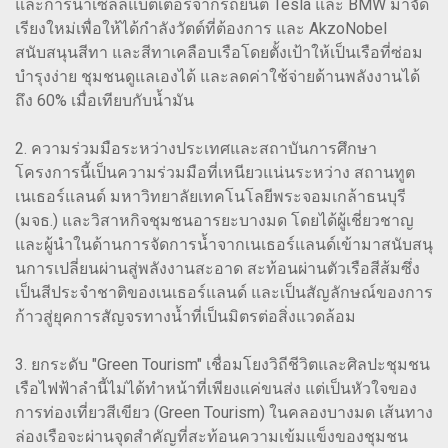
และการนำเซลล์แบตเตอรี่จากรถยนต์ Tesla และ BMW มาจัด
เรียงใหม่เพื่อให้ได้กำลังวัตต์ที่ต้องการ และ AkzoNobel
สนับสนุนสีทา และสีทาเคลือบเรือโดยตั้งเป้าให้เป็นเรือที่ซ่อม
บำรุงง่าย ชุมชนดูแลเองได้ และลดค่าใช้จ่ายด้านพลังงานได้
ถึง 60% เมื่อเทียบกับน้ำมัน
2. ความร่วมมือระหว่างประเทศและสถาบันการศึกษา
โครงการนี้เป็นความร่วมมือที่เหนียวแน่นระหว่าง สถานทูต
เนเธอร์แลนด์ มหาวิทยาลัยเทคโนโลยีพระจอมเกล้าธนบุรี
(มจธ.) และวิสาหกิจชุมชนอารยะบางมด โดยได้ผู้เชี่ยวชาญ
และผู้นำในด้านการจัดการน้ำจากเนเธอร์แลนด์เข้ามาสนับสนุ
นการเปลี่ยนผ่านสู่พลังงานสะอาด สะท้อนผ่านตัวเรือสีส้มซึ่ง
เป็นสีประจำชาติของเนเธอร์แลนด์ และเป็นสัญลักษณ์ของการ
ก้าวสู่ยุคการสัญจรทางน้ำที่เป็นมิตรต่อสิ่งแวดล้อม
3. ยกระดับ "Green Tourism" เชื่อมโยงวิถีชีวิตและศิลปะชุมชน
เรือไฟฟ้าลำนี้ไม่ได้ทำหน้าที่เพียงแค่ขนส่ง แต่เป็นหัวใจของ
การท่องเที่ยวสีเขียว (Green Tourism) ในคลองบางมด เส้นทาง
ล่องเรือจะผ่านจุดสำคัญที่สะท้อนความเข้มแข็งของชุมชน