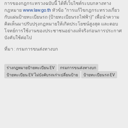
การของกฎกระทรวงฉบับนี้ ได้ที่เว็บไซต์ระบบกลางทาง
กฎหมาย
www.law.go.th
หัวข้อ “การแก้ไขกฎกระทรวงเกี่ยว
กับแผ่นป้ายทะเบียนรถ (ป้ายทะเบียนรถไฟฟ้า)” เพื่อนำความ
คิดเห็นมาปรับปรุงกฎหมายให้เกิดประโยชน์สูงสุด และตอบ
โจทย์การใช้งานของประชาชนอย่างแท้จริงก่อนการประกาศ
บังคับใช้ต่อไป
ที่มา : กรมการขนส่งทางบก
ร่างกฎหมายป้ายทะเบียน EV
กรมการขนส่งทางบก
ป้ายทะเบียน EV ไม่บังคับรถเก่าเปลี่ยนป้าย
ป้ายทะเบียนรถ EV