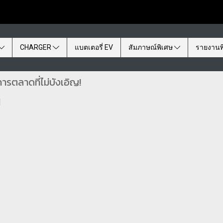
CHARGER
แบตเตอรี่ EV
สัมภาษณ์พิเศษ
รายงานพ
รตลาดที่ไม่บังเอิญ!
|