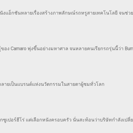
งแอ็กชันหลายเรื่องสร้างภาพลักษณ์รถหรูสายเทคโนโลยี จนช่วยข
อง Camaro พุ่งขึ้นอย่างมหาศาล จนหลายคนเรียกรถรุ่นนี้ว่า Bumb
i กลายเป็นแบรนด์แห่งนวัตกรรมในสายตาผู้ชมทั่วโลก
อกซูเปอร์ฮีโร่ แต่เลือกหนังครอบครัว นั่นสะท้อนว่าบริษัทกำลังเป