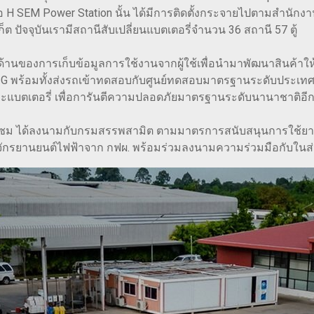
รือ H SEM Power Station นั้น ได้มีการติดตั้งกระจายไปตามสำนัก
ต ปัจจุบันเรามีสถานีสับเปลี่ยนแบตเตอรี่จำนวน 36 สถานี 57 ตู้
นด้านของการเก็บข้อมูลการใช้งานจากผู้ใช้เพื่อนำมาพัฒนาสินค้า
G พร้อมทั้งส่งรถเข้าทดสอบกับศูนย์ทดสอบมาตรฐานระดับประเท
ะแบตเตอรี่ เพื่อการันตีความปลอดภัยมาตรฐานระดับนานาชาติอีก
เอช เซม ได้ลงนามกับกรมสรรพสามิต ตามมาตรการสนับสนุนการใช้
จักรยานยนต์ไฟฟ้าจาก กฟผ. พร้อมร่วมลงนามความร่วมมือกับในส