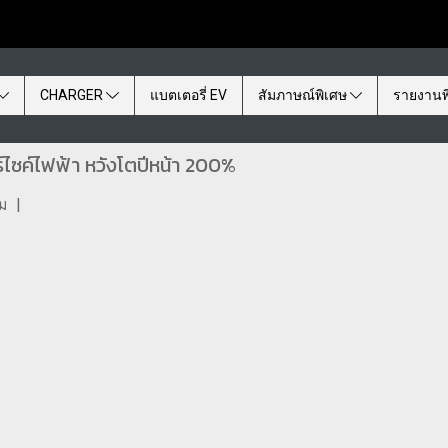
CHARGER
แบตเตอรี่ EV
สัมภาษณ์พิเศษ
รายงานพ
์ไซค์ไฟฟ้า หวังโตปีหน้า 200%
ชม
|