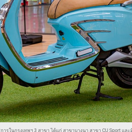
ริการในกรุงเทพฯ 3 สาขา ได้แก่ สาขาบางนา สาขา CU Sport และมี