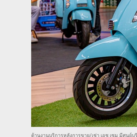
ด้านงานบริการหลังการขาย/เช่า เอช เซม มีศูนย์บ