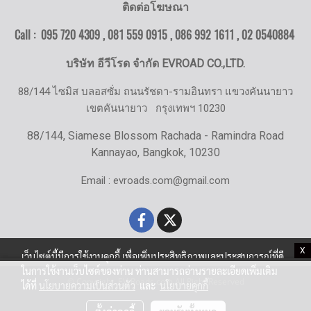
ติดต่อโฆษณา
Call : 095 720 4309 , 081 559 0915 , 086 992 1611 ,
02 0540884
บริษัท อีวีโรด จำกัด EVROAD CO.,LTD.
88/144 ไซมิส บลอสซั่ม ถนนรัชดา-รามอินทรา แขวงคันนายาว
เขตคันนายาว
กรุงเทพฯ 10230
88/144, Siamese Blossom Rachada - Ramindra Road
Kannayao, Bangkok, 10230
Email : evroads.com@gmail.com
X
เว็บไซต์นี้มีการใช้งานคุกกี้ เพื่อเพิ่มประสิทธิภาพและประสบการณ์ที่ดี
ในการใช้งานเว็บไซต์ของท่าน ท่านสามารถอ่านรายละเอียดเพิ่มเติม
© Copyright EV-Roads.com All Right Reserved
ได้ที่
นโยบายความเป็นส่วนตัว
และ
นโยบายคุกกี้