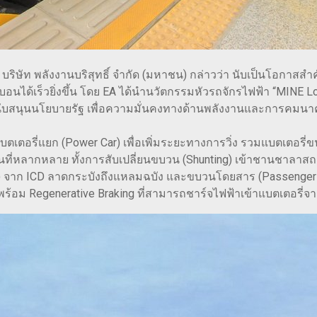
ร บริษัท พลังงานบริสุทธิ์ จำกัด (มหาชน) กล่าวว่า นับเป็นโอ
์บอนได้เร็วยิ่งขึ้น โดย EA ได้นำนวัตกรรมหัวรถจักรไฟฟ้า “MINE 
มสนับสนุนนโยบายรัฐ เพื่อความมั่นคงทางด้านพลังงานและการคม
้แบตเตอรี่แยก (Power Car) เพื่อเพิ่มระยะทางการวิ่ง รวมแบตเตอร
หลากหลาย ทั้งการสับเปลี่ยนขบวน (Shunting) เข้าชานชาลาสถาน
 จาก ICD ลาดกระบังถึงแหลมฉบัง และขบวนโดยสาร (Passenger Tr
พร้อม Regenerative Braking ที่สามารถชาร์จไฟฟ้าเข้าแบตเตอรี่