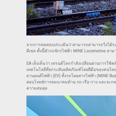
จากการทดสอบประเมินว่าสามารถสามารถวิ่งได้ระยะท
ดีเซล ทั้งนี้หัวรถจักรไฟฟ้า MINE Locomotive สา
EA เล็งเห็นว่า เทรนด์โลกกำลังเปลี่ยนผ่านการใช้พ
เทคโนโลยีที่ยกระดับผลิตภัณฑ์โดยฝีมือของคนไทยท
ยานยนต์ไฟฟ้า (EV) ทั้งรถโดยสารไฟฟ้า (MINE Bus
ตอบโจทย์การคมนาคมด้าน รถ-เรือ-ราง และจะกลาย
ความสมดุล