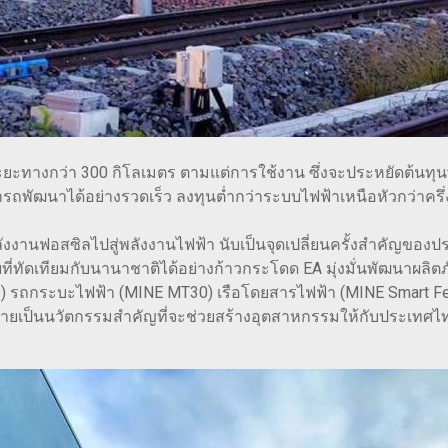
างกว่า 300 กิโลเมตร ตามแต่การใช้งาน ซึ่งจะประหยัดต้นทุนพลัง
มารถพัฒนาได้อย่างรวดเร็ว ลงทุนต่ำกว่าระบบไฟฟ้าเหนือหัวกว่าค
ลังงานฟอสซิลไปสู่พลังงานไฟฟ้า นับเป็นจุดเปลี่ยนครั้งสำคัญของป
ี่ทัดเทียมกับนานาชาติได้อย่างก้าวกระโดด EA มุ่งมั่นพัฒนาผลิต
) รถกระบะไฟฟ้า (MINE MT30) เรือโดยสารไฟฟ้า (MINE Smart Ferr
เป็นนวัตกรรมสำคัญที่จะช่วยสร้างอุตสาหกรรมให้กับประเทศไทยบ