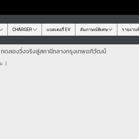
CHARGER
แบตเตอรี่ EV
สัมภาษณ์พิเศษ
รายงานพ
ทดลองวิ่งจริงสู่สถานีกลางกรุงเทพอภิวัฒน์
ชม
|