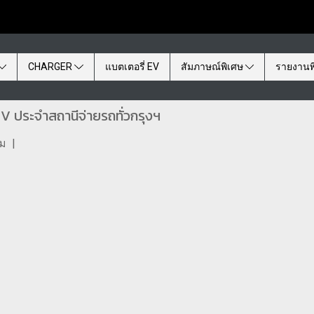
CHARGER
แบตเตอรี่ EV
สัมภาษณ์พิเศษ
รายงานพ
EV ประจำสถานีจ่ายรถทั่วกรุงฯ
ชม
|