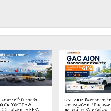
ยอดขายครึ่งปีแรกกว่า
GAC AION ยึดตลาดรถบริ
000 คัน "OMODA &
สาธารณะไฟฟ้า! กินส่วนแบ
OO" เดินหน้า ชู REEV
ตลาดแท็กซี่ EV ครึ่งปีแรก