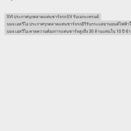
SVI ประกาศบุกตลาดแท่นชาร์จรถ EV รับเมกะเทรนด์
บมจ.เอสวีไอ ประกาศรุกตลาดแท่นชาร์จรถอีวีรับกระแสยานยนต์ไฟฟ้
บมจ.เอสวีไอ คาดความต้องการแท่นชาร์จสูงถึง 30 ล้านแท่นใน 10 ปี ข้