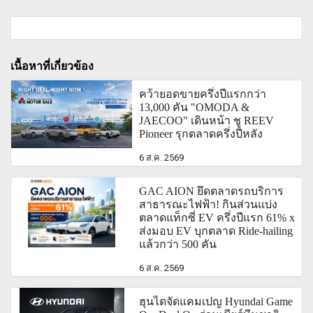
เนื้อหาที่เกี่ยวข้อง
คว้ายอดขายครึ่งปีแรกกว่า
13,000 คัน "OMODA &
JAECOO" เดินหน้า ชู REEV
Pioneer รุกตลาดครึ่งปีหลัง
6 ส.ค. 2569
GAC AION ยึดตลาดรถบริการ
สาธารณะไฟฟ้า! กินส่วนแบ่ง
ตลาดแท็กซี่ EV ครึ่งปีแรก 61% x
ส่งมอบ EV บุกตลาด Ride-hailing
แล้วกว่า 500 คัน
6 ส.ค. 2569
ฮุนไดจัดแคมเปญ Hyundai Game