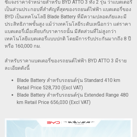
ชี้แจงราคาจำหน่ายสำหรับ BYD ATTO 3 ทั้ง 2 รุ่น ว่าแบตเตอรี่
เป็นส่วนประกอบที่สำคัญที่สุดของรถยนต์ไฟฟ้า แบตเตอรี่ของ
BYD เป็นเทคโนโลยี Blade Battery ที่มีความปลอดภัยและมี
ประสิทธิภาพขั้นสูง แม้ว่าเทคโนโลยีระดับเหนือกว่า แต่ราคา
แบตเตอรี่เมื่อเทียบกับราคารถนั้น มีสัดส่วนที่ไม่สูงกว่า
เทคโนโลยีแบตเตอรี่แบบปกติ โดยมีการรับประกันมากถึง 8 ปี
หรือ 160,000 กม.
สำหรับราคาแบตเตอรี่ของรถยนต์ไฟฟ้า BYD ATTO 3 มีราย
ละเอียดดังนี้
Blade Battery สำหรับรถยนต์รุ่น Standard 410 km
Retail Price 528,730 (Excl VAT)
Blade Battery สำหรับรถยนต์รุ่น Extended Range 480
km Retail Price 656,030 (Excl VAT)