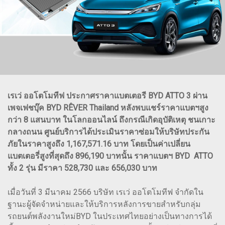
เรเว่ ออโตโมทีฟ ประกาศราคาแบตเตอรี BYD ATTO 3 ผ่าน
เพจเฟชบุ๊ค BYD RÊVER Thailand หลังพบแชร์ราคาแบตฯสูง
กว่า 8 แสนบาท ในโลกออนไลน์ ถึงกรณีเกิดอุบัติเหตุ ชนเกาะ
กลางถนน ศูนย์บริการได้ประเมินราคาซ่อมให้บริษัทประกัน
ภัยในราคาสูงถึง 1,167,571.16 บาท โดยเป็นค่าเปลี่ยน
แบตเตอรี่สูงที่สุดถึง 896,190 บาทนั้น ราคาแบตฯ BYD ATTO
ทั้ง 2 รุ่น มีราคา 528,730 และ 656,030 บาท
เมื่อวันที่ 3 มีนาคม 2566 บริษัท เรเว่ ออโตโมทีฟ จำกัดใน
ฐานะผู้จัดจำหน่ายและให้บริการหลังการขายสำหรับกลุ่ม
รถยนต์พลังงานใหม่BYD ในประเทศไทยอย่างเป็นทางการได้