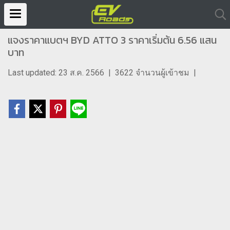
แจงราคาแบตฯ BYD ATTO 3 ราคาเริ่มต้น 6.56 แสน
บาท
Last updated: 23 ส.ค. 2566
|
3622 จำนวนผู้เข้าชม
|