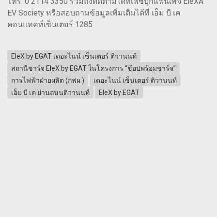
โทร. 0 2114 3350 รวมถึงติดตามได้ที่เฟซบุ๊กแฟนเพจ EleXA
EV Society หรือสอบถามข้อมูลเพิ่มเติมได้ที่ เอ็ม บี เค
คอนแทคท์เซ็นเตอร์ 1285
EleX by EGAT เดอะไนน์ เซ็นเตอร์ ติวานนท์
สถานีชาร์จ EleX by EGAT ในโครงการ “ช้อปพร้อมชาร์จ”
การไฟฟ้าฝ่ายผลิต (กฟผ.)
เดอะไนน์ เซ็นเตอร์ ติวานนท์
เอ็ม บี เค ย่านถนนติวานนท์
EleX by EGAT