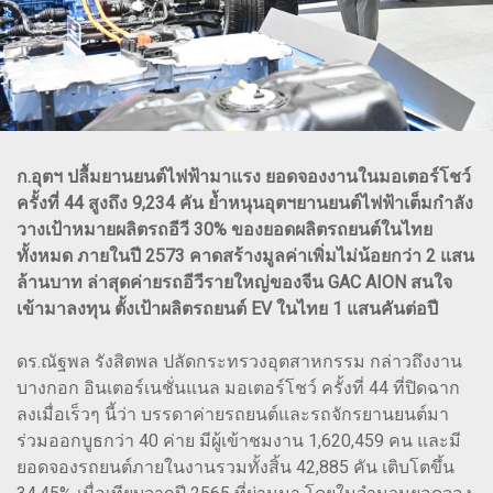
ก.อุตฯ ปลื้มยานยนต์ไฟฟ้ามาแรง ยอดจองงานในมอเตอร์โชว์
ครั้งที่ 44 สูงถึง 9,234 คัน ย้ำหนุนอุตฯยานยนต์ไฟฟ้าเต็มกำลัง
วางเป้าหมายผลิตรถอีวี 30% ของยอดผลิตรถยนต์ในไทย
ทั้งหมด ภายในปี 2573 คาดสร้างมูลค่าเพิ่มไม่น้อยกว่า 2 แสน
ล้านบาท ล่าสุดค่ายรถอีวีรายใหญ่ของจีน GAC AION สนใจ
เข้ามาลงทุน ตั้งเป้าผลิตรถยนต์ EV ในไทย 1 แสนคันต่อปี
ดร.ณัฐพล รังสิตพล ปลัดกระทรวงอุตสาหกรรม กล่าวถึงงาน
บางกอก อินเตอร์เนชั่นแนล มอเตอร์โชว์ ครั้งที่ 44 ที่ปิดฉาก
ลงเมื่อเร็วๆ นี้ว่า บรรดาค่ายรถยนต์และรถจักรยานยนต์มา
ร่วมออกบูธกว่า 40 ค่าย มีผู้เข้าชมงาน 1,620,459 คน และมี
ยอดจองรถยนต์ภายในงานรวมทั้งสิ้น 42,885 คัน เติบโตขึ้น