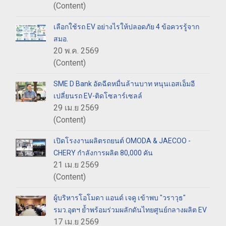
(Content)
เลือกใช้รถ EV อย่างไรให้ปลอดภัย 4 ข้อควรรู้จาก
สมอ.
20 พ.ค. 2569
(Content)
SME D Bank อัดฉีดหมื่นล้านบาท หนุนเอสเอ็มอี
เปลี่ยนรถ EV-ติดโซลาร์เซลล์
29 เม.ย 2569
(Content)
เปิดโรงงานผลิตรถยนต์ OMODA & JAECOO -
CHERY กำลังการผลิต 80,000 คัน
21 เม.ย 2569
(Content)
ผู้บริหารโอโมดา แอนด์ เจคู เข้าพบ "วราวุธ"
รมว.อุตฯ ย้ำพร้อมร่วมผลักดันไทยศูนย์กลางผลิต EV
17 เม.ย 2569