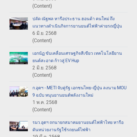
(Content)
ปลัด ณัฐพล หารือประธาน ฮอนด้า คนใหม่ ถึง
แนวทางดำเนินกิจการยานยนต์ไฟฟ้าค่ายรถญี่ปุ่น
6 มิ.ย. 2568
(Content)
เอกนัฏ ขับเคลื่อนเศรษฐกิจสีเขียว เทคโนโลยียาน
ยนต์สะอาด ก้าวสู่ EV Hup
2 มิ.ย. 2568
(Content)
ก.อุตฯ - METI จับคู่รัฐ เอกชนไทย-ญี่ปุ่น ลงนาม MOU
9 ฉบับ หนุนยานยนต์พลังงานใหม่
1 พ.ค. 2568
(Content)
รมว.อุตฯ ถกนายกสมาคมยานยนต์ไฟฟ้าไทย หารือ
ดันหน่วยงานรัฐใช้รถยนต์ไฟฟ้า
19 มี.ค. 2568