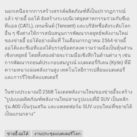
นอกเหนือจากการสร้างสรรค์ผลิตภัณฑ์ที่เป็นปรากฏการณ์
แล้ว ข่ายอี้ ออโต้ ยังสร้างระบบนิเวศอุตสาหกรรมร่วมกับซีเอ
ทีแอล (CATL), เทนเซ็นต์ (Tencent) และบริษัทชื่อดังระดับโลก
อื่น ๆ ซึ่งต่างให้การสนับสนุนการพัฒนากลยุทธ์พลังงานใหม่
ของข่ายอี้ ออโต้อย่างเต็มที่ ในเดือนกรกฎาคม 2564 ข่ายอี้
ออโต้และซีเอทีแอลได้บรรลุข้อตกลงความร่วมมือเป็นหุ้นส่วน
เชิงกลยุทธ์ โดยทั้งสองฝ่ายจะร่วมมือเชิงลึกในด้านต่าง ๆ เช่น
การพัฒนารถยนต์ประกอบสมบูรณ์ แบตเตอรี่กิเลน (Kylin) ที่มี
ความหนาแน่นพลังงานสูง เทคโนโลยีการเปลี่ยนแบตเตอรี่
และการรีไซเคิลแบตเตอรี่
ในช่วงประมาณปี 2568 โมเดลพลังงานใหม่ของข่ายอี้จะสร้าง
“รูปแบบผลิตภัณฑ์พลังงานใหม่สามรูปแบบที่มี SUV เป็นหลัก
รุ่น A00 เป็นรุ่นเสริม และแพลตฟอร์ม SUV แบบใหม่ที่ขยายได้
เป็นแกนกลาง”
ข่ายอี้ ออโต้
งานประชุมแบตเตอรี่โลก