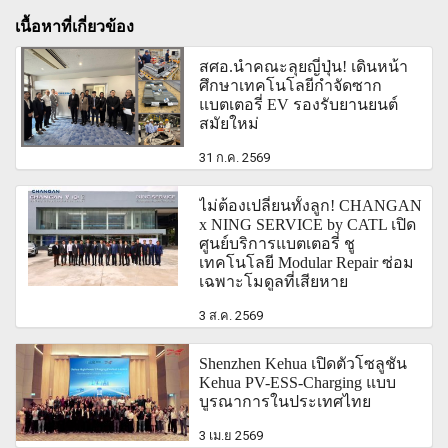
เนื้อหาที่เกี่ยวข้อง
สศอ.นำคณะลุยญี่ปุ่น! เดินหน้า
ศึกษาเทคโนโลยีกำจัดซาก
แบตเตอรี่ EV รองรับยานยนต์
สมัยใหม่
31 ก.ค. 2569
ไม่ต้องเปลี่ยนทั้งลูก! CHANGAN
x NING SERVICE by CATL เปิด
ศูนย์บริการแบตเตอรี่ ชู
เทคโนโลยี Modular Repair ซ่อม
เฉพาะโมดูลที่เสียหาย
3 ส.ค. 2569
Shenzhen Kehua เปิดตัวโซลูชัน
Kehua PV-ESS-Charging แบบ
บูรณาการในประเทศไทย
3 เม.ย 2569