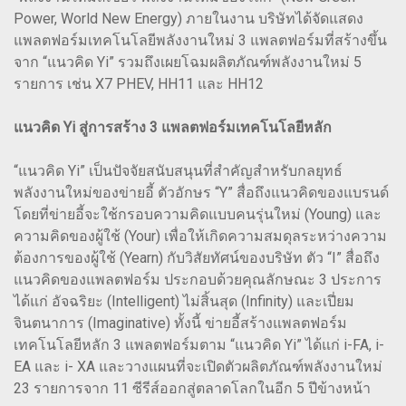
Power, World New Energy) ภายในงาน บริษัทได้จัดแสดง
แพลตฟอร์มเทคโนโลยีพลังงานใหม่ 3 แพลตฟอร์มที่สร้างขึ้น
จาก “แนวคิด Yi” รวมถึงเผยโฉมผลิตภัณฑ์พลังงานใหม่ 5
รายการ เช่น X7 PHEV, HH11 และ HH12
แนวคิด Yi สู่การสร้าง 3 แพลตฟอร์มเทคโนโลยีหลัก
“แนวคิด Yi” เป็นปัจจัยสนับสนุนที่สำคัญสำหรับกลยุทธ์
พลังงานใหม่ของข่ายอี้ ตัวอักษร “Y” สื่อถึงแนวคิดของแบรนด์
โดยที่ข่ายอี้จะใช้กรอบความคิดแบบคนรุ่นใหม่ (Young) และ
ความคิดของผู้ใช้ (Your) เพื่อให้เกิดความสมดุลระหว่างความ
ต้องการของผู้ใช้ (Yearn) กับวิสัยทัศน์ของบริษัท ตัว “I” สื่อถึง
แนวคิดของแพลตฟอร์ม ประกอบด้วยคุณลักษณะ 3 ประการ
ได้แก่ อัจฉริยะ (Intelligent) ไม่สิ้นสุด (Infinity) และเปี่ยม
จินตนาการ (Imaginative) ทั้งนี้ ข่ายอี้สร้างแพลตฟอร์ม
เทคโนโลยีหลัก 3 แพลตฟอร์มตาม “แนวคิด Yi” ได้แก่ i-FA, i-
EA และ i- XA และวางแผนที่จะเปิดตัวผลิตภัณฑ์พลังงานใหม่
23 รายการจาก 11 ซีรีส์ออกสู่ตลาดโลกในอีก 5 ปีข้างหน้า