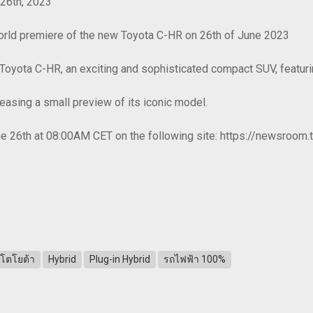
 26th, 2023
orld premiere of the new Toyota C-HR on 26th of June 2023
w Toyota C-HR, an exciting and sophisticated compact SUV, featu
leasing a small preview of its iconic model.
e 26th at 08:00AM CET on the following site: https://newsroom.
โตโยต้า
Hybrid
Plug-in Hybrid
รถไฟฟ้า 100%