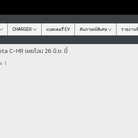
CHARGER
แบตเตอรี่ EV
สัมภาษณ์พิเศษ
รายงานพ
a C-HR เผยโฉม 26 มิ.ย. นี้
ชม
|