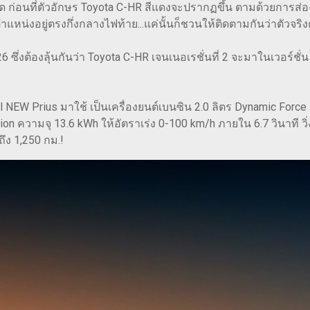
ด ก่อนที่ตัวอักษร Toyota C-HR สีแดงจะปรากฏขึ้น ตามด้วยการส่
แหน่งอยู่ตรงกึ่งกลางไฟท้าย...แค่นั้นก็ชวนให้ติดตามกันว่าตัวจริ
 ซึ่งต้องลุ้นกันว่า Toyota C-HR เจนเนอเรชั่นที่ 2 จะมาในเวอร์ชั่น
NEW Prius มาใช้ เป็นเครื่องยนต์เบนซิน 2.0 ลิตร Dynamic Force 
on ความจุ 13.6 kWh ให้อัตราเร่ง 0-100 km/h ภายใน 6.7 วินาที วิ่
ึง 1,250 กม.!