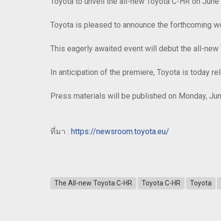
Toyota to unveil the all-new Toyota C-HR on June
Toyota is pleased to announce the forthcoming w
This eagerly awaited event will debut the all-ne
In anticipation of the premiere, Toyota is today re
Press materials will be published on Monday, Jun
ที่มา :
https://newsroom.toyota.eu/
The All-new Toyota C-HR
Toyota C-HR
Toyota